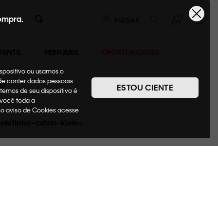
ompra.
ENTRAR
FANTIL
PERFUMES
OPORTUNIDADES
ispositivo ou usamos o
8
ode conter dados pessoais.
ESTOU CIENTE
temos de seu dispositivo é
 você toda a
sso aviso de Cookies acesse
letinho-calvin-klein-