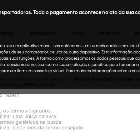
nsportadoras. Todo o pagamento acontece no ato da sua c
MININO
MASCULINO
TÊNIS
CK SPORT
IN
te ou usa um aplicativo móvel, nós colocamos um ou mais cookies em seu d
vin-klein-underwear_marrom_pet063_077
mações de seu computador, celular ou outro dispositivo. Esta informação p
 quais suas funções. A forma como processamos os dados pessoais que ob
site, consideraremos isso como sua solicitação específica para fornecer a
omprar um item em nossa loja virtual. Para maiores informações sobre o no
amos nenhum resultado para "
shorts-feminino-fendas-mo
marrom_pet063_0778
"
o fazer?
e os termos digitados.
ilizar uma única palavra.
termos genéricos na busca.
ilizar sinônimos do termo desejado.