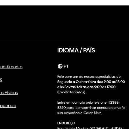
IDIOMA / PAÍS
Atendimento
PT
Fale com um de nossos especialistas de
CK
Segunda a Quinta-feira das 9:00 as 18:00
e às Sextas-feiras das 9:00 às 17:00.
as Físicas
(Exceto feriados)
.
Entre em contato pelo telefone
11 2388-
nqueado
8250
para compartilhar conosco como foi
sua experiência Calvin Klein.
ENDEREÇO
Rua: Santa Monica 790 SALA: 01; ANDAR: