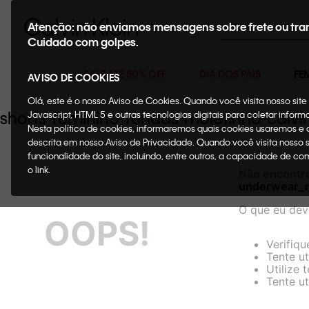
Buscar
Atenção: não enviamos mensagens sobre frete ou tra
Cuidado com golpes.
SALE ATÉ 50% OFF
DIA DOS PAIS
FE
AVISO DE COOKIES
Olá, este é o nosso Aviso de Cookies. Quando você visita nosso si
shorts-feminino-fendas-moletinho-cal
Javascript, HTML 5 e outras tecnologias digitais para coletar infor
Nesta política de cookies, informaremos quais cookies usaremos e
descrita em nosso Aviso de Privacidade. Quando você visita nosso 
funcionalidade do site, incluindo, entre outros, a capacidade de c
o link.
Não encontr
underwear_
O que eu dev
OOPS!
Verifiqu
Tente ut
Utilize 
Tente ut