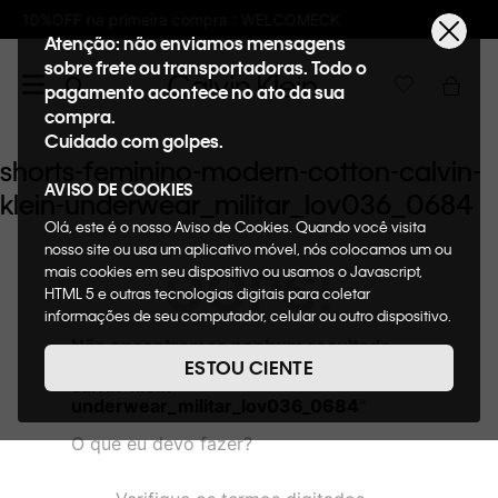
pra : WELCOMECK
Frete GRÁTIS nas compras
Atenção: não enviamos mensagens
sobre frete ou transportadoras. Todo o
pagamento acontece no ato da sua
compra.
Cuidado com golpes.
shorts-feminino-modern-cotton-calvin-
AVISO DE COOKIES
klein-underwear_militar_lov036_0684
Olá, este é o nosso Aviso de Cookies. Quando você visita
nosso site ou usa um aplicativo móvel, nós colocamos um ou
OOPS!
mais cookies em seu dispositivo ou usamos o Javascript,
HTML 5 e outras tecnologias digitais para coletar
informações de seu computador, celular ou outro dispositivo.
Esta informação pode conter dados pessoais. Nesta política
Não encontramos nenhum resultado
de cookies, informaremos quais cookies usaremos e quais
para "
shorts-feminino-modern-cotton-
ESTOU CIENTE
suas funções. A forma como processamos os dados
calvin-klein-
pessoais que obtemos de seu dispositivo é descrita em
underwear_militar_lov036_0684
"
nosso Aviso de Privacidade. Quando você visita nosso site,
O que eu devo fazer?
consideraremos isso como sua solicitação específica para
fornecer a você toda a funcionalidade do site, incluindo,
entre outros, a capacidade de comprar um item em nossa