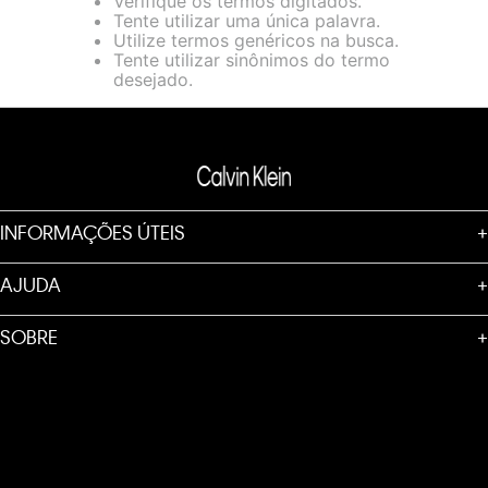
Verifique os termos digitados.
loja virtual. Para maiores informações sobre o nosso aviso de
Tente utilizar uma única palavra.
Cookies acesse o link.
Utilize termos genéricos na busca.
Tente utilizar sinônimos do termo
desejado.
INFORMAÇÕES ÚTEIS
+
AJUDA
+
SOBRE
+