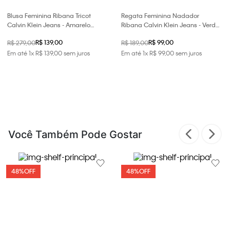
Blusa Feminina Ribana Tricot
Regata Feminina Nadador
Calvin Klein Jeans - Amarelo
Ribana Calvin Klein Jeans - Verde
Manteiga
Médio
R$ 139,00
R$ 99,00
R$ 279,00
R$ 189,00
Em até
1
x
R$
139
,
00
sem juros
Em até
1
x
R$
99
,
00
sem juros
Você Também Pode Gostar
48%
OFF
48%
OFF