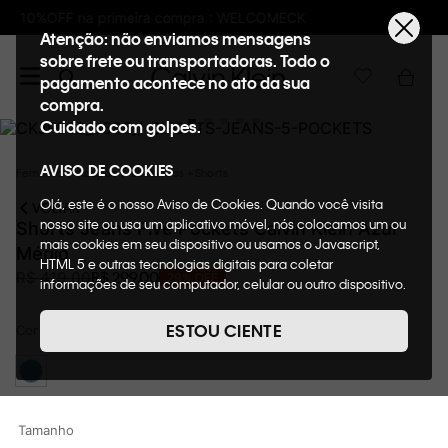
Frete GRÁTIS nas compras acima de R$600
Atenção: não enviamos mensagens
sobre frete ou transportadoras. Todo o
pagamento acontece no ato da sua
compra.
Cuidado com golpes.
AVISO DE COOKIES
Feminino
Roupas
Bermudas + Shorts
Olá, este é o nosso Aviso de Cookies. Quando você visita
VOLTAR
nosso site ou usa um aplicativo móvel, nós colocamos um ou
Shorts Jeans Five Pockets Calvin Klein Azul
mais cookies em seu dispositivo ou usamos o Javascript,
Médio
HTML 5 e outras tecnologias digitais para coletar
R$
299
,
00
R$
419
,
00
29%
OFF
informações de seu computador, celular ou outro dispositivo.
Esta informação pode conter dados pessoais. Nesta política
de cookies, informaremos quais cookies usaremos e quais
ESTOU CIENTE
Cor
Azul Médio
suas funções. A forma como processamos os dados
pessoais que obtemos de seu dispositivo é descrita em
nosso Aviso de Privacidade. Quando você visita nosso site,
consideraremos isso como sua solicitação específica para
fornecer a você toda a funcionalidade do site, incluindo,
Tamanho
entre outros, a capacidade de comprar um item em nossa