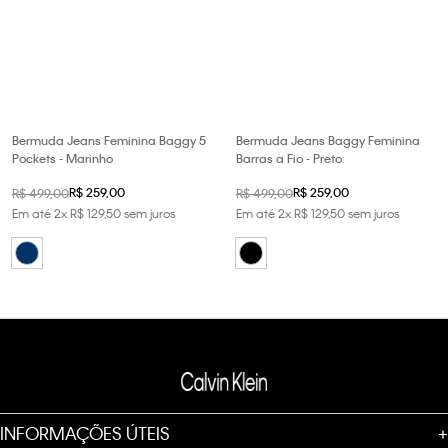
Bermuda Jeans Feminina Baggy 5
Bermuda Jeans Baggy Feminina
Pockets - Marinho
Barras a Fio - Preto
R$
259
,
00
R$
259
,
00
R$
499
,
00
R$
499
,
00
Em até
2
x
R$
129
,
50
sem juros
Em até
2
x
R$
129
,
50
sem juros
INFORMAÇÕES ÚTEIS
+