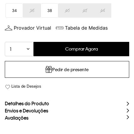
loja virtual. Para maiores informações sobre o nosso aviso de
34
36
38
40
42
44
Cookies acesse o link.
Provador Virtual
Tabela de Medidas
Comprar Agora
1
Pedir de presente
Detalhes do Produto
Envios e Devoluções
Avaliações