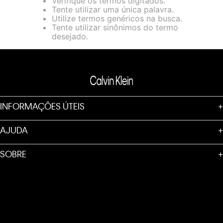
Verifique os termos digitados.
loja virtual. Para maiores informações sobre o nosso aviso de
Tente utilizar uma única palavra.
Cookies acesse o link.
Utilize termos genéricos na busca.
Tente utilizar sinônimos do termo
desejado.
INFORMAÇÕES ÚTEIS
+
AJUDA
+
SOBRE
+