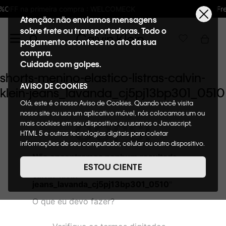
: WELCOMECK
Frete GRÁTIS nas compras aci
Atenção: não enviamos mensagens
sobre frete ou transportadoras. Todo o
pagamento acontece no ato da sua
compra.
Cuidado com golpes.
shorts-menino-elastico-listras-calvin-
AVISO DE COOKIES
klein-jeans_lavanda_cj5pj13bp301_0510
Olá, este é o nosso Aviso de Cookies. Quando você visita
nosso site ou usa um aplicativo móvel, nós colocamos um ou
OOPS!
mais cookies em seu dispositivo ou usamos o Javascript,
HTML 5 e outras tecnologias digitais para coletar
informações de seu computador, celular ou outro dispositivo.
Esta informação pode conter dados pessoais. Nesta política
Não encontramos nenhum resultado
de cookies, informaremos quais cookies usaremos e quais
para "
shorts-menino-elastico-listras-
ESTOU CIENTE
suas funções. A forma como processamos os dados
calvin-klein-
pessoais que obtemos de seu dispositivo é descrita em
jeans_lavanda_cj5pj13bp301_0510
"
nosso Aviso de Privacidade. Quando você visita nosso site,
O que eu devo fazer?
consideraremos isso como sua solicitação específica para
fornecer a você toda a funcionalidade do site, incluindo,
entre outros, a capacidade de comprar um item em nossa