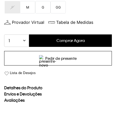
loja virtual. Para maiores informações sobre o nosso aviso de
P
M
G
GG
Cookies acesse o link.
Provador Virtual
Tabela de Medidas
Comprar Agora
1
Pedir de presente
Detalhes do Produto
Envios e Devoluções
Avaliações