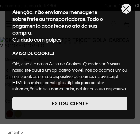
Ganhe 10% de GIFTBACK em todas as compras
Atenção: não enviamos mensagens
sobre frete ou transportadoras. Todo o
pagamento acontece no ato da sua
compra.
Cuidado com golpes.
AVISO DE COOKIES
Masculino
Roupas
Tricots
Olá, este é o nosso Aviso de Cookies. Quando você visita
nosso site ou usa um aplicativo móvel, nós colocamos um ou
VOLTAR
mais cookies em seu dispositivo ou usamos o Javascript,
Suéter Tricot Gola Careca Viscose Bordo
HTML 5 e outras tecnologias digitais para coletar
R$
359
,
00
R$
499
,
00
28%
OFF
informações de seu computador, celular ou outro dispositivo.
Esta informação pode conter dados pessoais. Nesta política
Cor
de cookies, informaremos quais cookies usaremos e quais
BORDO
ESTOU CIENTE
suas funções. A forma como processamos os dados
pessoais que obtemos de seu dispositivo é descrita em
nosso Aviso de Privacidade. Quando você visita nosso site,
consideraremos isso como sua solicitação específica para
Tamanho
fornecer a você toda a funcionalidade do site, incluindo,
entre outros, a capacidade de comprar um item em nossa