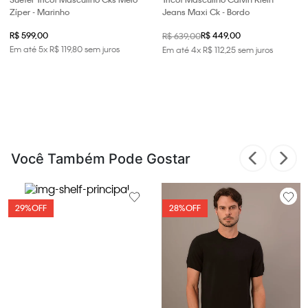
Zíper - Marinho
Jeans Maxi Ck - Bordo
R$ 599,00
R$ 449,00
R$ 639,00
Em até
5
x
R$
119
,
80
sem juros
Em até
4
x
R$
112
,
25
sem juros
Você Também Pode Gostar
29%
OFF
28%
OFF