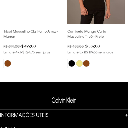
Tricot Masculino Cks Ponto Arroz -
Camiseta Manga Curta
Marrom
Masculino Tricô - Preto
R$
499
,
00
R$
359
,
00
R$
699
,
00
R$
499
,
00
Em até
4
x
R$
124
,
75
sem juros
Em até
3
x
R$
119
,
66
sem juros
INFORMAÇÕES ÚTEIS
+