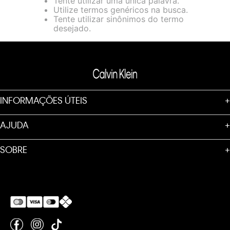
Tente utilizar uma única palavra.
loja virtual. Para maiores informações sobre o nosso aviso de
Utilize termos genéricos na busca.
Cookies acesse o link.
Tente utilizar sinônimos do termo
desejado.
INFORMAÇÕES ÚTEIS
+
AJUDA
+
SOBRE
+