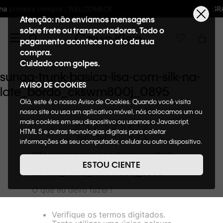
LCOMECK
Frete GRÁTIS nas compras acima 
Atenção: não enviamos mensagens
sobre frete ou transportadoras. Todo o
pagamento acontece no ato da sua
compra.
Cuidado com golpes.
sunga-trunk-basica-lisa-com-silk-na-
AVISO DE COOKIES
late_bordo_ckswm800j_0895
Olá, este é o nosso Aviso de Cookies. Quando você visita
nosso site ou usa um aplicativo móvel, nós colocamos um ou
OOPS!
mais cookies em seu dispositivo ou usamos o Javascript,
HTML 5 e outras tecnologias digitais para coletar
informações de seu computador, celular ou outro dispositivo.
Esta informação pode conter dados pessoais. Nesta política
Não encontramos nenhum resultado
de cookies, informaremos quais cookies usaremos e quais
para "
sunga-trunk-basica-lisa-com-silk-
ESTOU CIENTE
suas funções. A forma como processamos os dados
na-late_bordo_ckswm800j_0895
"
pessoais que obtemos de seu dispositivo é descrita em
O que eu devo fazer?
nosso Aviso de Privacidade. Quando você visita nosso site,
consideraremos isso como sua solicitação específica para
fornecer a você toda a funcionalidade do site, incluindo,
Verifique os termos digitados.
entre outros, a capacidade de comprar um item em nossa