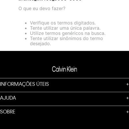
loja virtual. Para maiores informações sobre o nosso aviso de
O que eu devo fazer?
Cookies acesse o link.
Verifique os termos digitados.
Tente utilizar uma única palavra.
Utilize termos genéricos na busca.
Tente utilizar sinônimos do termo
desejado.
INFORMAÇÕES ÚTEIS
+
AJUDA
+
SOBRE
+