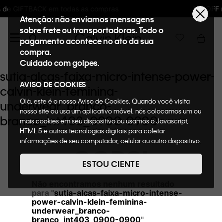
ompras
10%OFF na primeira compra : WELCO
Atenção: não enviamos mensagens
sobre frete ou transportadoras. Todo o
pagamento acontece no ato da sua
compra.
Cuidado com golpes.
sutia-alcas-faixa-micro-intense-power-
AVISO DE COOKIES
calvin-klein-feminina-
Olá, este é o nosso Aviso de Cookies. Quando você visita
underwear_branco-
nosso site ou usa um aplicativo móvel, nós colocamos um ou
branco_int403_0900-0900
mais cookies em seu dispositivo ou usamos o Javascript,
HTML 5 e outras tecnologias digitais para coletar
informações de seu computador, celular ou outro dispositivo.
OOPS!
Esta informação pode conter dados pessoais. Nesta política
de cookies, informaremos quais cookies usaremos e quais
ESTOU CIENTE
suas funções. A forma como processamos os dados
pessoais que obtemos de seu dispositivo é descrita em
Não encontramos nenhum resultado
nosso Aviso de Privacidade. Quando você visita nosso site,
para "
sutia-alcas-faixa-micro-intense-
consideraremos isso como sua solicitação específica para
power-calvin-klein-feminina-
fornecer a você toda a funcionalidade do site, incluindo,
underwear_branco-
branco_int403_0900-0900
"
entre outros, a capacidade de comprar um item em nossa