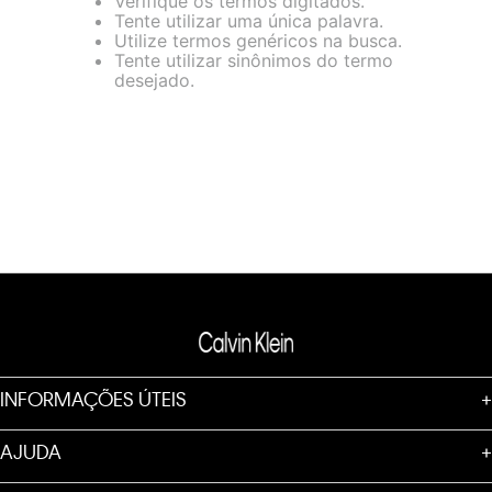
Verifique os termos digitados.
loja virtual. Para maiores informações sobre o nosso aviso de
Tente utilizar uma única palavra.
Cookies acesse o link.
Utilize termos genéricos na busca.
Tente utilizar sinônimos do termo
desejado.
INFORMAÇÕES ÚTEIS
+
AJUDA
+