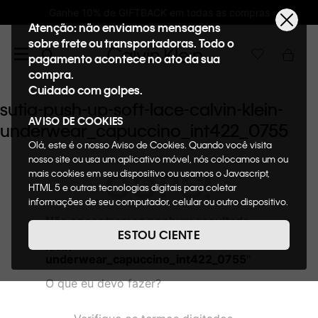
Ganhe 10% de GIFTBACK em todas as compras
Atenção: não enviamos mensagens
sobre frete ou transportadoras. Todo o
pagamento acontece no ato da sua
compra.
Cuidado com golpes.
sutia-push-up-soft-lace-calvin-klein-
AVISO DE COOKIES
underwear_capuccino_int422_0755
Olá, este é o nosso Aviso de Cookies. Quando você visita
nosso site ou usa um aplicativo móvel, nós colocamos um ou
OOPS!
mais cookies em seu dispositivo ou usamos o Javascript,
HTML 5 e outras tecnologias digitais para coletar
informações de seu computador, celular ou outro dispositivo.
Esta informação pode conter dados pessoais. Nesta política
Não encontramos nenhum resultado
de cookies, informaremos quais cookies usaremos e quais
para "
sutia-push-up-soft-lace-calvin-
ESTOU CIENTE
suas funções. A forma como processamos os dados
klein-
pessoais que obtemos de seu dispositivo é descrita em
underwear_capuccino_int422_0755
"
nosso Aviso de Privacidade. Quando você visita nosso site,
O que eu devo fazer?
consideraremos isso como sua solicitação específica para
fornecer a você toda a funcionalidade do site, incluindo,
entre outros, a capacidade de comprar um item em nossa