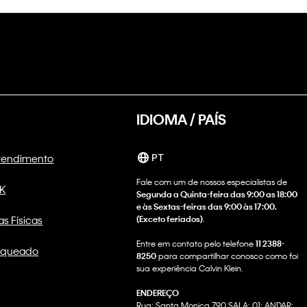
IDIOMA / PAÍS
Atendimento
PT
Fale com um de nossos especialistas de
CK
Segunda a Quinta-feira das 9:00 as 18:00
e às Sextas-feiras das 9:00 às 17:00.
as Físicas
(Exceto feriados)
.
Entre em contato pelo telefone
11 2388-
nqueado
8250
para compartilhar conosco como foi
sua experiência Calvin Klein.
ENDEREÇO
Rua: Santa Monica 790 SALA: 01; ANDAR: