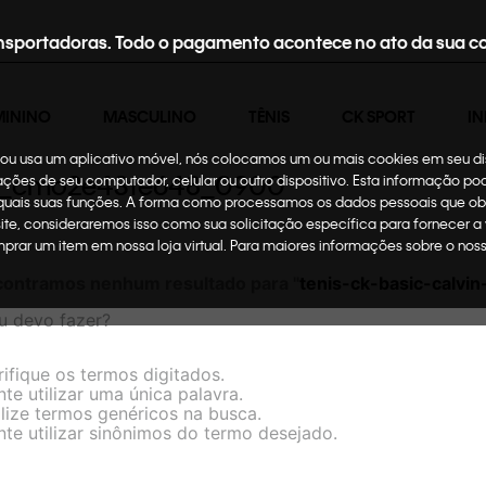
nsportadoras. Todo o pagamento acontece no ato da sua c
MININO
MASCULINO
TÊNIS
CK SPORT
IN
te ou usa um aplicativo móvel, nós colocamos um ou mais cookies em seu d
anco_cmo2e43te648_0900
mações de seu computador, celular ou outro dispositivo. Esta informação p
 quais suas funções. A forma como processamos os dados pessoais que ob
site, consideraremos isso como sua solicitação específica para fornecer a
omprar um item em nossa loja virtual. Para maiores informações sobre o no
ontramos nenhum resultado para "
tenis-ck-basic-calv
u devo fazer?
rifique os termos digitados.
nte utilizar uma única palavra.
ilize termos genéricos na busca.
nte utilizar sinônimos do termo desejado.