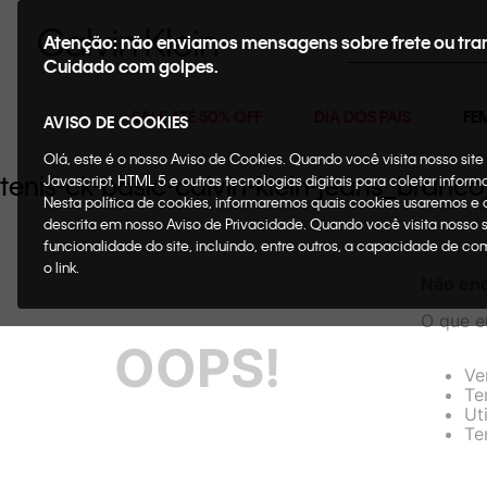
Buscar
Atenção: não enviamos mensagens sobre frete ou tra
Cuidado com golpes.
SALE ATÉ 50% OFF
DIA DOS PAIS
FE
AVISO DE COOKIES
Olá, este é o nosso Aviso de Cookies. Quando você visita nosso si
tenis-ck-basic-calvin-klein-jeans_br
Javascript, HTML 5 e outras tecnologias digitais para coletar infor
Nesta política de cookies, informaremos quais cookies usaremos e
descrita em nosso Aviso de Privacidade. Quando você visita nosso 
funcionalidade do site, incluindo, entre outros, a capacidade de c
o link.
Não enc
O que e
OOPS!
Ve
Te
Ut
Te