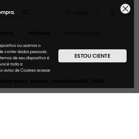
ompra.
ENTRAR
FANTIL
PERFUMES
OPORTUNIDADES
ispositivo ou usamos o
ode conter dados pessoais.
ESTOU CIENTE
temos de seu dispositivo é
 você toda a
sso aviso de Cookies acesse
in-klein-jeans_branco_cmo2e43te648_0900
"