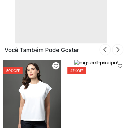
Você Também Pode Gostar
50%
OFF
47%
OFF