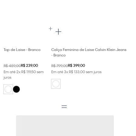
Top de Laise - Branco
Calça Feminina de Laise Calvin Klein Jeans
- Branco
R$
239
,
00
R$
399
,
00
R$
459
,
00
R$
799
,
00
Em até
2
x
R$
119
,
50
sem
Em até
3
x
R$
133
,
00
sem juros
juros