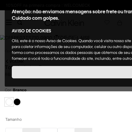
Frete GRÁTIS nas compras acima de R$600
Atenção: não enviamos mensagens sobre frete ou tra
Cuidado com golpes.
AVISO DE COOKIES
Olá, este é o nosso Aviso de Cookies. Quando você visita nosso sit
para coletar informações de seu computador, celular ou outro dispo
Oportunidades
Roupas
Blusas
forma como processamos os dados pessoais que obtemos de seu disp
fornecer a você toda a funcionalidade do site, incluindo, entre out
VOLTAR
Top de Laise Branco
R$
239
,
00
R$
459
,
00
48%
OFF
Cor
Branco
Tamanho