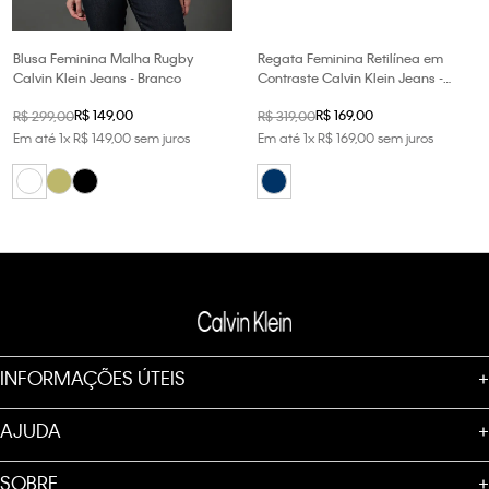
Blusa Feminina Malha Rugby
Regata Feminina Retilínea em
Calvin Klein Jeans - Branco
Contraste Calvin Klein Jeans -
Marinho
R$
149
,
00
R$
169
,
00
R$
299
,
00
R$
319
,
00
Em até
1
x
R$
149
,
00
sem juros
Em até
1
x
R$
169
,
00
sem juros
INFORMAÇÕES ÚTEIS
+
AJUDA
+
SOBRE
+