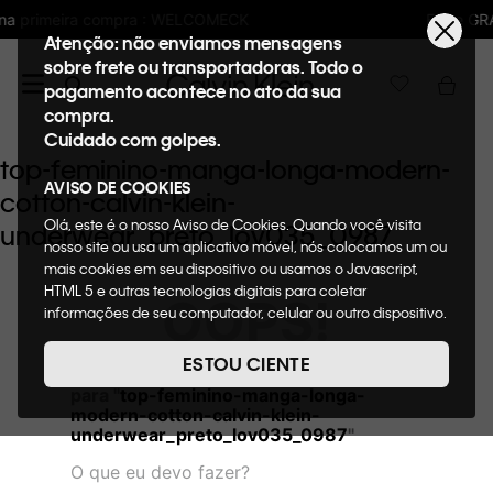
LCOMECK
Frete GRÁTIS nas compras acima 
Atenção: não enviamos mensagens
sobre frete ou transportadoras. Todo o
pagamento acontece no ato da sua
compra.
Cuidado com golpes.
top-feminino-manga-longa-modern-
AVISO DE COOKIES
cotton-calvin-klein-
Olá, este é o nosso Aviso de Cookies. Quando você visita
underwear_preto_lov035_0987
nosso site ou usa um aplicativo móvel, nós colocamos um ou
mais cookies em seu dispositivo ou usamos o Javascript,
HTML 5 e outras tecnologias digitais para coletar
OOPS!
informações de seu computador, celular ou outro dispositivo.
Esta informação pode conter dados pessoais. Nesta política
de cookies, informaremos quais cookies usaremos e quais
ESTOU CIENTE
Não encontramos nenhum resultado
suas funções. A forma como processamos os dados
para "
top-feminino-manga-longa-
pessoais que obtemos de seu dispositivo é descrita em
modern-cotton-calvin-klein-
nosso Aviso de Privacidade. Quando você visita nosso site,
underwear_preto_lov035_0987
"
consideraremos isso como sua solicitação específica para
fornecer a você toda a funcionalidade do site, incluindo,
O que eu devo fazer?
entre outros, a capacidade de comprar um item em nossa