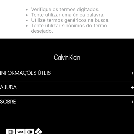
loja virtual. Para maiores informações sobre o nosso aviso de
Verifique os termos digitados.
Cookies acesse o link.
Tente utilizar uma única palavra.
Utilize termos genéricos na busca.
Tente utilizar sinônimos do termo
desejado.
INFORMAÇÕES ÚTEIS
+
AJUDA
+
SOBRE
+