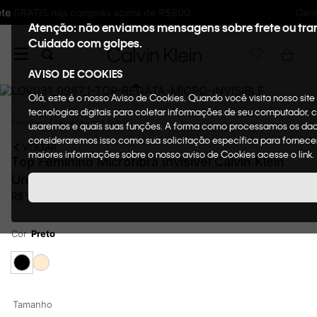
Ganhe 10% de GIFTBACK em todas as compras
Atenção: não enviamos mensagens sobre frete ou tra
Cuidado com golpes.
AVISO DE COOKIES
Olá, este é o nosso Aviso de Cookies. Quando você visita nosso sit
tecnologias digitais para coletar informações de seu computador, c
Feminino
Underwear
Sutiãs
usaremos e quais suas funções. A forma como processamos os dados
consideraremos isso como sua solicitação específica para fornecer 
VOLTAR
maiores informações sobre o nosso aviso de Cookies acesse o link.
Top Feminino Microfibra Invisível Calvin Klein
Underwear Preto
R$
179
,
00
Cor
Preto
Tamanho