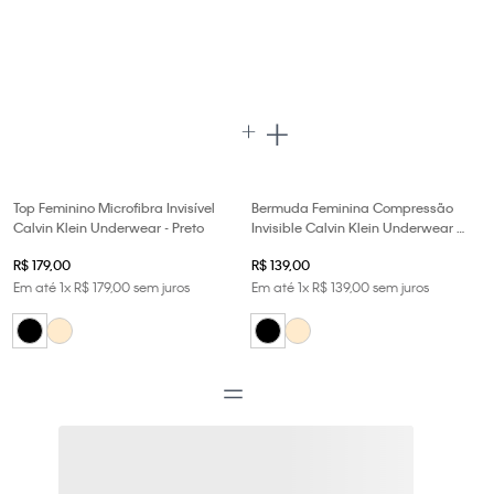
Top Feminino Microfibra Invisível
Bermuda Feminina Compressão
Calvin Klein Underwear - Preto
Invisible Calvin Klein Underwear -
Preto
R$
179
,
00
R$
139
,
00
Em até
1
x
R$
179
,
00
sem juros
Em até
1
x
R$
139
,
00
sem juros