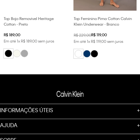
Top Bojo Removivel Heritage
Top Feminino Pima Cotton Calvin
Cotton - Preto
Klein Underwear - Branco
R$
189
,
00
R$
119
,
00
R$
229
,
00
Em até
1
x
R$
189
,
00
sem juros
Em até
1
x
R$
119
,
00
sem juros
INFORMAÇÕES ÚTEIS
+
AJUDA
+