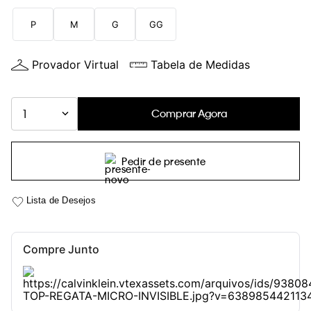
P
M
G
GG
Provador Virtual
Tabela de Medidas
Comprar Agora
1
Pedir de presente
Compre Junto