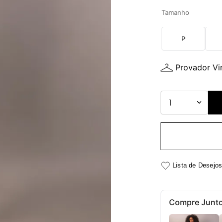
Tamanho
P
Provador Vir
1
Compre Junt