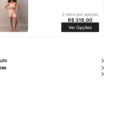
2 itens por apenas
R$
318
,
00
Ver Opções
duto
ões