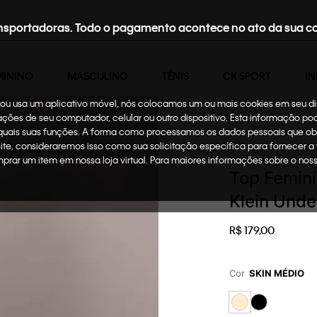
nsportadoras. Todo o pagamento acontece no ato da sua c
MININO
MASCULINO
TÊNIS
CK SPORT
IN
te ou usa um aplicativo móvel, nós colocamos um ou mais cookies em seu d
mações de seu computador, celular ou outro dispositivo. Esta informação p
 quais suas funções. A forma como processamos os dados pessoais que ob
Feminino
Underwear
site, consideraremos isso como sua solicitação específica para fornecer a
omprar um item em nossa loja virtual. Para maiores informações sobre o no
Top Femini
Klein Unde
R$
179
,
00
Cor
SKIN MÉDIO