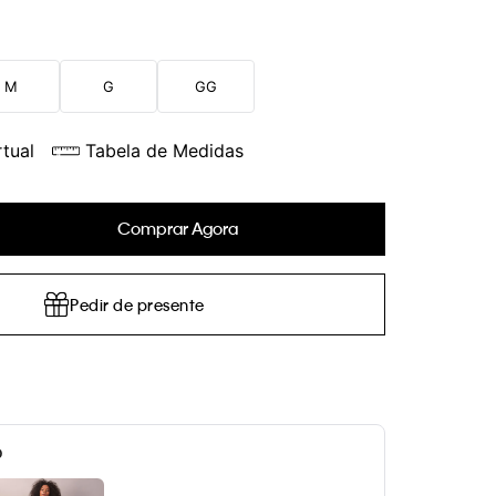
M
G
GG
tual
Tabela de Medidas
Comprar Agora
Pedir de presente
o