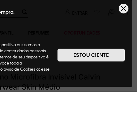
ompra.
ENTRAR
FANTIL
PERFUMES
OPORTUNIDADES
ispositivo ou usamos o
ode conter dados pessoais.
ESTOU CIENTE
temos de seu dispositivo é
Sutiãs
 você toda a
sso aviso de Cookies acesse
no Microfibra Invisível Calvin
rwear Skin Médio