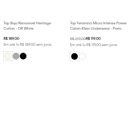
Top Bojo Removivel Heritage
Top Feminino Micro Intense Power
Cotton - Off White
Calvin Klein Underwear - Preto
R$
189
,
00
R$
119
,
00
R$
219
,
00
Em até
1
x
R$
189
,
00
sem juros
Em até
1
x
R$
119
,
00
sem juros