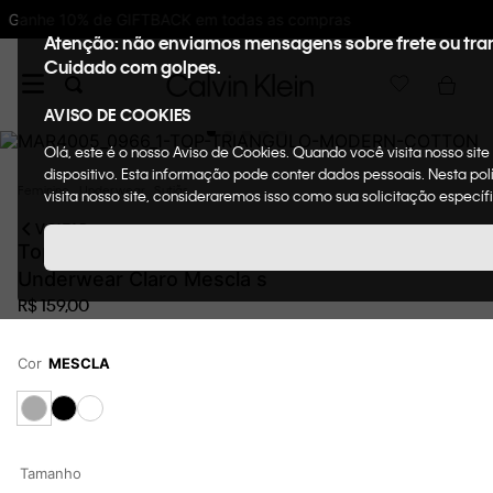
10%OFF na primeira compra : WELCOMECK
Atenção: não enviamos mensagens sobre frete ou tra
Cuidado com golpes.
AVISO DE COOKIES
Olá, este é o nosso Aviso de Cookies. Quando você visita nosso sit
dispositivo. Esta informação pode conter dados pessoais. Nesta p
Feminino
Underwear
Sutiãs
visita nosso site, consideraremos isso como sua solicitação específ
VOLTAR
Top Triangulo Modern Cotton Calvin Klein
Underwear Claro Mescla s
R$
159
,
00
Cor
MESCLA
Tamanho