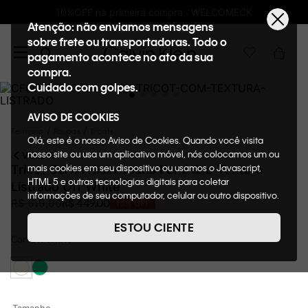
10%OFF na primeira compra : WELCOMECK
Atenção: não enviamos mensagens
sobre frete ou transportadoras. Todo o
pagamento acontece no ato da sua
compra.
Cuidado com golpes.
AVISO DE COOKIES
Feminino
Roupas
Tricots
Olá, este é o nosso Aviso de Cookies. Quando você visita
nosso site ou usa um aplicativo móvel, nós colocamos um ou
VOLTAR
mais cookies em seu dispositivo ou usamos o Javascript,
Tricot Calvin Klein Jeans Feminino Textura
HTML 5 e outras tecnologias digitais para coletar
Listrado Off White
informações de seu computador, celular ou outro dispositivo.
R$
449
,
00
R$
519
,
00
13%
OFF
Esta informação pode conter dados pessoais. Nesta política
de cookies, informaremos quais cookies usaremos e quais
ESTOU CIENTE
suas funções. A forma como processamos os dados
Cor
Off White
pessoais que obtemos de seu dispositivo é descrita em
nosso Aviso de Privacidade. Quando você visita nosso site,
consideraremos isso como sua solicitação específica para
fornecer a você toda a funcionalidade do site, incluindo,
entre outros, a capacidade de comprar um item em nossa