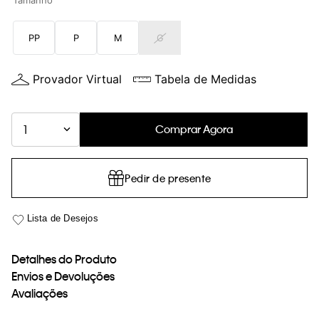
Tamanho
loja virtual. Para maiores informações sobre o nosso aviso de
Cookies acesse o link.
PP
P
M
G
Provador Virtual
Tabela de Medidas
Comprar Agora
1
Pedir de presente
Detalhes do Produto
Envios e Devoluções
Avaliações