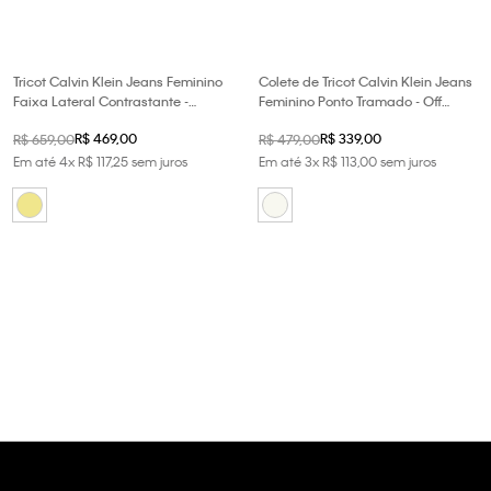
Tricot Calvin Klein Jeans Feminino
Colete de Tricot Calvin Klein Jeans
Faixa Lateral Contrastante -
Feminino Ponto Tramado - Off
Caqui Claro
White
R$
469
,
00
R$
339
,
00
R$
659
,
00
R$
479
,
00
Em até
4
x
R$
117
,
25
sem juros
Em até
3
x
R$
113
,
00
sem juros