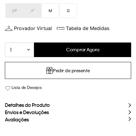
loja virtual. Para maiores informações sobre o nosso aviso de
PP
P
M
G
Cookies acesse o link.
Provador Virtual
Tabela de Medidas
Comprar Agora
1
Pedir de presente
Detalhes do Produto
Envios e Devoluções
Avaliações