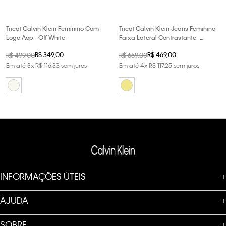
Tricot Calvin Klein Feminino Com
Tricot Calvin Klein Jeans Feminino
Logo Aop - Off White
Faixa Lateral Contrastante -
Caqui Claro
R$
349
,
00
R$
469
,
00
R$
499
,
00
R$
659
,
00
Em até
3
x
R$
116
,
33
sem juros
Em até
4
x
R$
117
,
25
sem juros
INFORMAÇÕES ÚTEIS
+
AJUDA
+
SOBRE
+