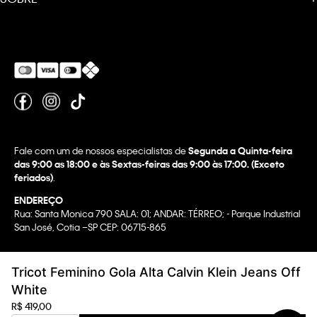
Fale com um de nossos especialistas de
Segunda a Quinta-feira
das 9:00 as 18:00 e às Sextas-feiras das 9:00 às 17:00. (Exceto
feriados)
.
ENDEREÇO
Rua: Santa Monica 790 SALA: 01; ANDAR: TÉRREO; - Parque Industrial
San José, Cotia –SP CEP: 06715-865
Copyright @2022 Calvin Klein. All rights reserved.
Tricot Feminino Gola Alta Calvin Klein Jeans Off
WBR INDUSTRIA E COMERCIO DE VESTUARIO LTDA.
White
CNPJ 07.296.319/0058-90
R$
419
,
00