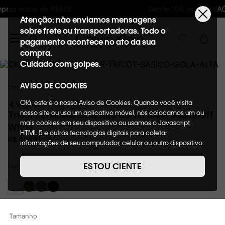
Ganhe 10% de GIFTBACK em todas as compras
Atenção: não enviamos mensagens
sobre frete ou transportadoras. Todo o
pagamento acontece no ato da sua
compra.
Cuidado com golpes.
AVISO DE COOKIES
Feminino
Roupas
Tricots
Olá, este é o nosso Aviso de Cookies. Quando você visita
VOLTAR
nosso site ou usa um aplicativo móvel, nós colocamos um ou
Tricot Feminino Gola Alta Calvin Klein Jeans Off
mais cookies em seu dispositivo ou usamos o Javascript,
White
HTML 5 e outras tecnologias digitais para coletar
R$
419
,
00
informações de seu computador, celular ou outro dispositivo.
Esta informação pode conter dados pessoais. Nesta política
de cookies, informaremos quais cookies usaremos e quais
ESTOU CIENTE
Cor
Off White
suas funções. A forma como processamos os dados
pessoais que obtemos de seu dispositivo é descrita em
nosso Aviso de Privacidade. Quando você visita nosso site,
consideraremos isso como sua solicitação específica para
fornecer a você toda a funcionalidade do site, incluindo,
Tamanho
entre outros, a capacidade de comprar um item em nossa