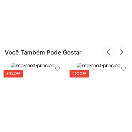
Você Também Pode Gostar
30%
OFF
29%
OFF