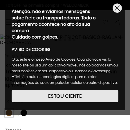
Frete GRÁTIS nas compras acima de R$600
Atenção: não enviamos mensagens
sobre frete ou transportadoras. Todo o
pagamento acontece no ato da sua
compra.
Cuidado com golpes.
AVISO DE COOKIES
Feminino
Roupas
Tricots
Olá, este é o nosso Aviso de Cookies. Quando você visita
nosso site ou usa um aplicativo móvel, nós colocamos um ou
VOLTAR
mais cookies em seu dispositivo ou usamos o Javascript,
Tricot Feminino Raglan Decote Careca Calvin
HTML 5 e outras tecnologias digitais para coletar
Klein Cafe
informações de seu computador, celular ou outro dispositivo.
R$
329
,
00
Esta informação pode conter dados pessoais. Nesta política
de cookies, informaremos quais cookies usaremos e quais
ESTOU CIENTE
suas funções. A forma como processamos os dados
Cor
CAFE
pessoais que obtemos de seu dispositivo é descrita em
nosso Aviso de Privacidade. Quando você visita nosso site,
consideraremos isso como sua solicitação específica para
fornecer a você toda a funcionalidade do site, incluindo,
entre outros, a capacidade de comprar um item em nossa