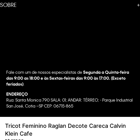
SOBRE
+
Fale com um de nossos especialistas de
Segunda a Quinta-feira
das 9:00 as 18:00 e às Sextas-feiras das 9:00 às 17:00. (Exceto
feriados)
.
ENDEREÇO
Rua: Santa Monica 790 SALA: 01; ANDAR: TÉRREO; - Parque Industrial
San José, Cotia –SP CEP: 06715-865
Copyright @2022 Calvin Klein. All rights reserved.
Tricot Feminino Raglan Decote Careca Calvin
WBR INDUSTRIA E COMERCIO DE VESTUARIO LTDA.
Klein Cafe
CNPJ 07.296.319/0058-90