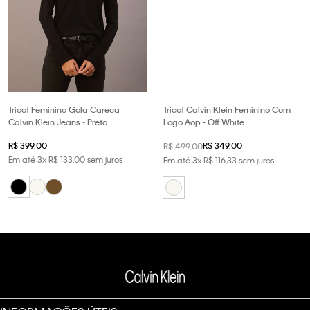
Tricot Feminino Gola Careca
Tricot Calvin Klein Feminino Com
Calvin Klein Jeans - Preto
Logo Aop - Off White
R$
399
,
00
R$
349
,
00
R$
499
,
00
Em até
3
x
R$
133
,
00
sem juros
Em até
3
x
R$
116
,
33
sem juros