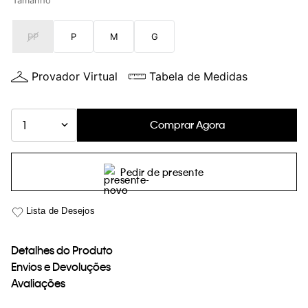
Tamanho
loja virtual. Para maiores informações sobre o nosso aviso de
Cookies acesse o link.
PP
P
M
G
Provador Virtual
Tabela de Medidas
Comprar Agora
1
Pedir de presente
Detalhes do Produto
Envios e Devoluções
Avaliações