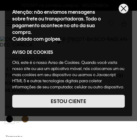
MECK
Frete GRÁTIS nas compras acima de R
Atenção: não enviamos mensagens
sobre frete ou transportadoras. Todo o
pagamento acontece no ato da sua
compra.
Cuidado com golpes.
AVISO DE COOKIES
Feminino
Roupas
Tricots
Olá, este é o nosso Aviso de Cookies. Quando você visita
nosso site ou usa um aplicativo móvel, nós colocamos um ou
VOLTAR
mais cookies em seu dispositivo ou usamos o Javascript,
Tricot Feminino Raglan Decote Careca Calvin
HTML 5 e outras tecnologias digitais para coletar
Klein Preto
informações de seu computador, celular ou outro dispositivo.
R$
399
,
00
Esta informação pode conter dados pessoais. Nesta política
de cookies, informaremos quais cookies usaremos e quais
ESTOU CIENTE
suas funções. A forma como processamos os dados
Cor
Preto
pessoais que obtemos de seu dispositivo é descrita em
nosso Aviso de Privacidade. Quando você visita nosso site,
consideraremos isso como sua solicitação específica para
fornecer a você toda a funcionalidade do site, incluindo,
entre outros, a capacidade de comprar um item em nossa