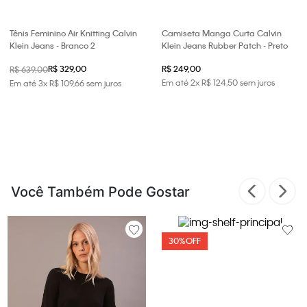
Tênis Feminino Air Knitting Calvin
Camiseta Manga Curta Calvin
Klein Jeans - Branco 2
Klein Jeans Rubber Patch - Preto
R$ 329,00
R$ 249,00
R$ 639,00
Em até
2
x
R$
124
,
50
sem juros
Em até
3
x
R$
109
,
66
sem juros
Você Também Pode Gostar
30%
OFF