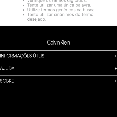
Verifique os termos digitados.
loja virtual. Para maiores informações sobre o nosso aviso de
Tente utilizar uma única palavra.
Cookies acesse o link.
Utilize termos genéricos na busca.
Tente utilizar sinônimos do termo
desejado.
INFORMAÇÕES ÚTEIS
+
AJUDA
+
SOBRE
+