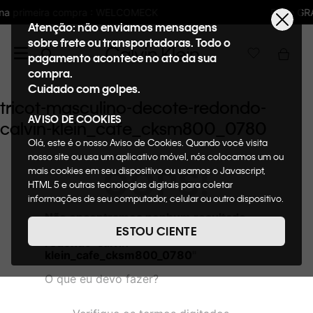
LCOMECK
Frete GRÁTIS nas compras acima 
Atenção: não enviamos mensagens
sobre frete ou transportadoras. Todo o
pagamento acontece no ato da sua
compra.
Cuidado com golpes.
tricot-masculino-decote-redondo-
AVISO DE COOKIES
calvin-klein_cafe_cksm800_0780
Olá, este é o nosso Aviso de Cookies. Quando você visita
nosso site ou usa um aplicativo móvel, nós colocamos um ou
OOPS!
mais cookies em seu dispositivo ou usamos o Javascript,
HTML 5 e outras tecnologias digitais para coletar
informações de seu computador, celular ou outro dispositivo.
Esta informação pode conter dados pessoais. Nesta política
Não encontramos nenhum resultado
de cookies, informaremos quais cookies usaremos e quais
para "
tricot-masculino-decote-
ESTOU CIENTE
suas funções. A forma como processamos os dados
redondo-calvin-
pessoais que obtemos de seu dispositivo é descrita em
klein_cafe_cksm800_0780
"
nosso Aviso de Privacidade. Quando você visita nosso site,
O que eu devo fazer?
consideraremos isso como sua solicitação específica para
fornecer a você toda a funcionalidade do site, incluindo,
entre outros, a capacidade de comprar um item em nossa