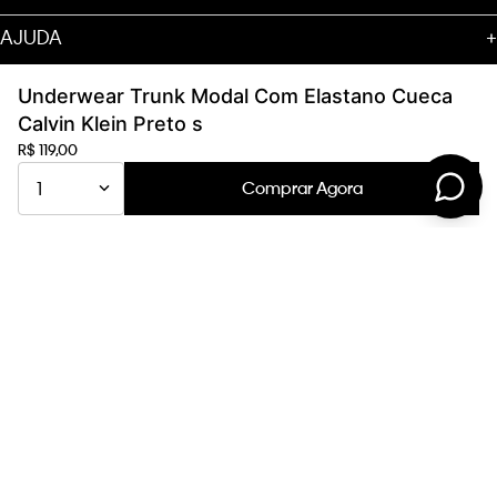
AJUDA
+
SOBRE
+
Underwear Trunk Modal Com Elastano Cueca
Calvin Klein Preto s
R$
119
,
00
Comprar Agora
1
Fale com um de nossos especialistas de
Segunda a Quinta-feira
das 9:00 as 18:00 e às Sextas-feiras das 9:00 às 17:00. (Exceto
feriados)
.
ENDEREÇO
Rua: Santa Monica 790 SALA: 01; ANDAR: TÉRREO; - Parque Industrial
San José, Cotia –SP CEP: 06715-865