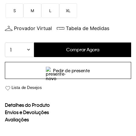
loja virtual. Para maiores informações sobre o nosso aviso de
S
M
L
XL
Cookies acesse o link.
Provador Virtual
Tabela de Medidas
Comprar Agora
1
Pedir de presente
Detalhes do Produto
Envios e Devoluções
Avaliações