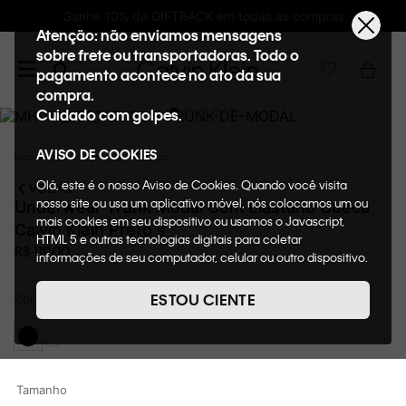
Ganhe 10% de GIFTBACK em todas as compras
Atenção: não enviamos mensagens
sobre frete ou transportadoras. Todo o
pagamento acontece no ato da sua
compra.
Cuidado com golpes.
AVISO DE COOKIES
Masculino
Underwear
Cuecas
Olá, este é o nosso Aviso de Cookies. Quando você visita
VOLTAR
nosso site ou usa um aplicativo móvel, nós colocamos um ou
Underwear Trunk Modal Com Elastano Cueca
mais cookies em seu dispositivo ou usamos o Javascript,
Calvin Klein Preto s
HTML 5 e outras tecnologias digitais para coletar
R$
119
,
00
informações de seu computador, celular ou outro dispositivo.
Esta informação pode conter dados pessoais. Nesta política
de cookies, informaremos quais cookies usaremos e quais
ESTOU CIENTE
Cor
Preto
suas funções. A forma como processamos os dados
pessoais que obtemos de seu dispositivo é descrita em
nosso Aviso de Privacidade. Quando você visita nosso site,
consideraremos isso como sua solicitação específica para
fornecer a você toda a funcionalidade do site, incluindo,
Tamanho
entre outros, a capacidade de comprar um item em nossa