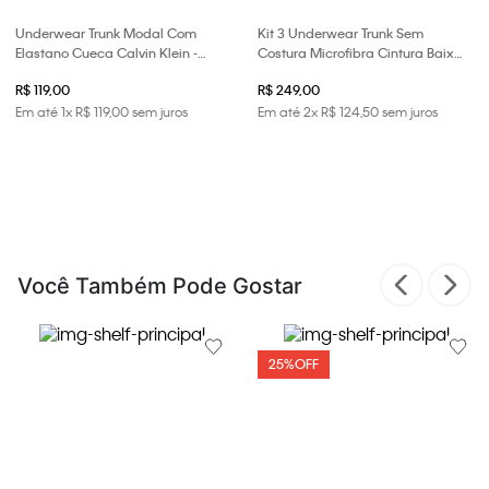
Underwear Trunk Modal Com
Kit 3 Underwear Trunk Sem
Elastano Cueca Calvin Klein -
Costura Microfibra Cintura Baixa
Branco
Cueca Calvin Klein - Preto
R$ 119,00
R$ 249,00
Em até
1
x
R$
119
,
00
sem juros
Em até
2
x
R$
124
,
50
sem juros
Você Também Pode Gostar
25%
OFF