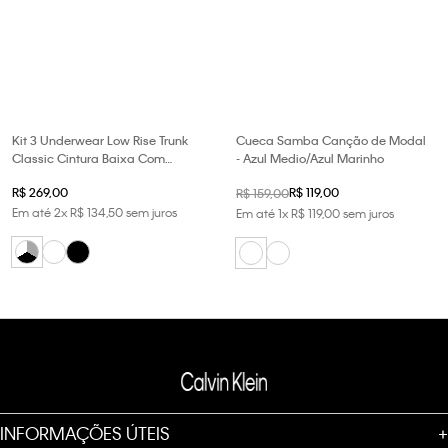
Kit 3 Underwear Low Rise Trunk
Cueca Samba Canção de Modal
Classic Cintura Baixa Com
- Azul Medio/Azul Marinho
Elastano Cuecas Calvin Klein -
R$
269
,
00
R$
119
,
00
R$
159
,
00
Multicolor
Em até
2
x
R$
134
,
50
sem juros
Em até
1
x
R$
119
,
00
sem juros
INFORMAÇÕES ÚTEIS
+