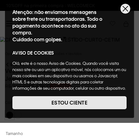
K
Frete GRÁTIS nas compras acima de R$6
Atenção: não enviamos mensagens
sobre frete ou transportadoras. Todo o
pagamento acontece no ato da sua
compra.
Cuidado com golpes.
AVISO DE COOKIES
Oportunidades
Roupas
Macacões + Vestidos
Olá, este é o nosso Aviso de Cookies. Quando você visita
VOLTAR
nosso site ou usa um aplicativo móvel, nós colocamos um ou
Vestido Feminino Curto Cetim Calvin Klein
mais cookies em seu dispositivo ou usamos o Javascript,
Jeans Preto
HTML 5 e outras tecnologias digitais para coletar
R$
479
,
00
R$
959
,
00
50%
OFF
informações de seu computador, celular ou outro dispositivo.
Esta informação pode conter dados pessoais. Nesta política
de cookies, informaremos quais cookies usaremos e quais
ESTOU CIENTE
Cor
Preto
suas funções. A forma como processamos os dados
pessoais que obtemos de seu dispositivo é descrita em
nosso Aviso de Privacidade. Quando você visita nosso site,
consideraremos isso como sua solicitação específica para
fornecer a você toda a funcionalidade do site, incluindo,
Tamanho
entre outros, a capacidade de comprar um item em nossa