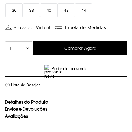
loja virtual. Para maiores informações sobre o nosso aviso de
36
38
40
42
44
Cookies acesse o link.
Provador Virtual
Tabela de Medidas
Comprar Agora
1
Pedir de presente
Detalhes do Produto
Envios e Devoluções
Avaliações