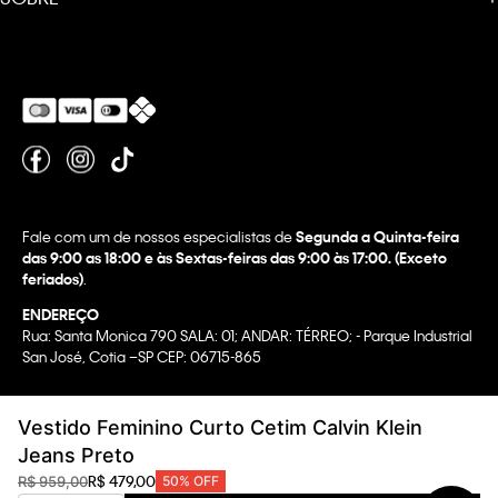
Fale com um de nossos especialistas de
Segunda a Quinta-feira
das 9:00 as 18:00 e às Sextas-feiras das 9:00 às 17:00. (Exceto
feriados)
.
ENDEREÇO
Rua: Santa Monica 790 SALA: 01; ANDAR: TÉRREO; - Parque Industrial
San José, Cotia –SP CEP: 06715-865
Copyright @2022 Calvin Klein. All rights reserved.
Vestido Feminino Curto Cetim Calvin Klein
WBR INDUSTRIA E COMERCIO DE VESTUARIO LTDA.
Jeans Preto
CNPJ 07.296.319/0058-90
R$
479
,
00
R$
959
,
00
50%
OFF