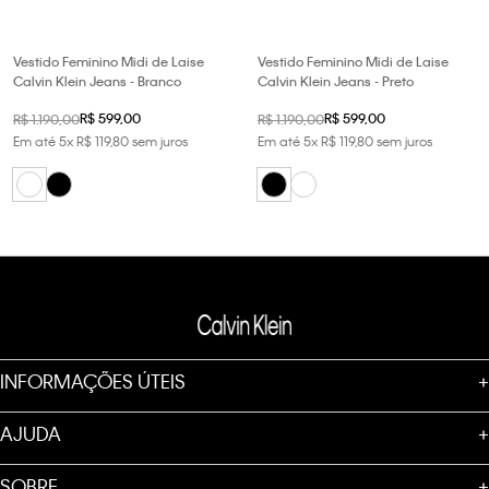
Vestido Feminino Midi de Laise
Vestido Feminino Midi de Laise
Calvin Klein Jeans - Branco
Calvin Klein Jeans - Preto
R$
599
,
00
R$
599
,
00
R$
1
.
190
,
00
R$
1
.
190
,
00
Em até
5
x
R$
119
,
80
sem juros
Em até
5
x
R$
119
,
80
sem juros
INFORMAÇÕES ÚTEIS
+
AJUDA
+
SOBRE
+