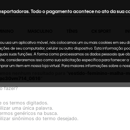
nsportadoras. Todo o pagamento acontece no ato da sua c
MININO
MASCULINO
TÊNIS
CK SPORT
IN
te ou usa um aplicativo móvel, nós colocamos um ou mais cookies em seu d
vin-klein-jeans_verde-pistache_cf5pc3
mações de seu computador, celular ou outro dispositivo. Esta informação p
 quais suas funções. A forma como processamos os dados pessoais que ob
site, consideraremos isso como sua solicitação específica para fornecer a
omprar um item em nossa loja virtual. Para maiores informações sobre o no
amos nenhum resultado para "
vestido-feminino-malha-mu
f5pc30vm714_0616
"
o fazer?
e os termos digitados.
ilizar uma única palavra.
termos genéricos na busca.
ilizar sinônimos do termo desejado.