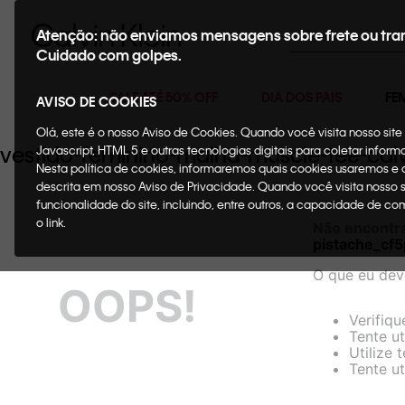
Buscar
Atenção: não enviamos mensagens sobre frete ou tra
Cuidado com golpes.
SALE ATÉ 50% OFF
DIA DOS PAIS
FE
AVISO DE COOKIES
Olá, este é o nosso Aviso de Cookies. Quando você visita nosso si
vestido-feminino-malha-muscle-tee-cal
Javascript, HTML 5 e outras tecnologias digitais para coletar infor
Nesta política de cookies, informaremos quais cookies usaremos e
descrita em nosso Aviso de Privacidade. Quando você visita nosso 
funcionalidade do site, incluindo, entre outros, a capacidade de c
o link.
Não encontr
pistache_c
O que eu dev
OOPS!
Verifiqu
Tente ut
Utilize 
Tente ut