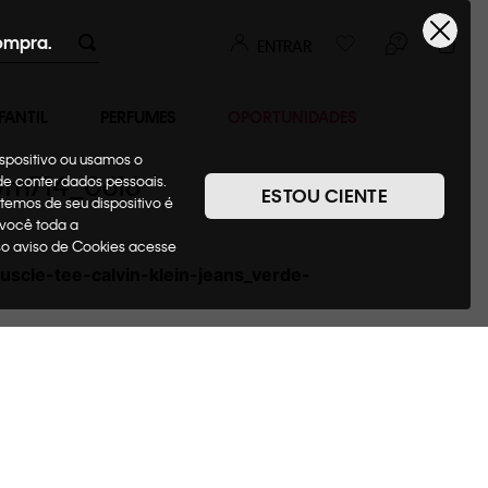
ompra.
ENTRAR
FANTIL
PERFUMES
OPORTUNIDADES
ispositivo ou usamos o
0vm714_0616
ode conter dados pessoais.
ESTOU CIENTE
temos de seu dispositivo é
 você toda a
sso aviso de Cookies acesse
scle-tee-calvin-klein-jeans_verde-