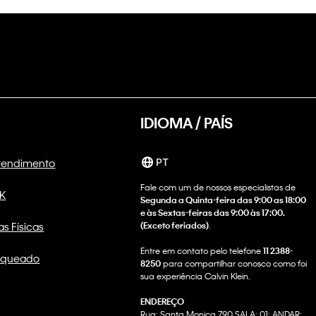
IDIOMA / PAÍS
Atendimento
PT
Fale com um de nossos especialistas de
CK
Segunda a Quinta-feira das 9:00 as 18:00
e às Sextas-feiras das 9:00 às 17:00.
as Físicas
(Exceto feriados)
.
Entre em contato pelo telefone
11 2388-
nqueado
8250
para compartilhar conosco como foi
sua experiência Calvin Klein.
ENDEREÇO
Rua: Santa Monica 790 SALA: 01; ANDAR: