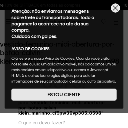
s as compras
10%OFF na primeira compra 
Atenção: não enviamos mensagens
sobre frete ou transportadoras. Todo o
pagamento acontece no ato da sua
compra.
Cuidado com golpes.
vestido-feminino-midi-abertura-por-
AVISO DE COOKIES
botao-calvin-
Olá, este é o nosso Aviso de Cookies. Quando você visita
klein_marinho_cf5pw30vp305_0598
nosso site ou usa um aplicativo móvel, nós colocamos um ou
mais cookies em seu dispositivo ou usamos o Javascript,
HTML 5 e outras tecnologias digitais para coletar
OOPS!
informações de seu computador, celular ou outro dispositivo.
Esta informação pode conter dados pessoais. Nesta política
de cookies, informaremos quais cookies usaremos e quais
ESTOU CIENTE
Não encontramos nenhum resultado
suas funções. A forma como processamos os dados
para "
vestido-feminino-midi-abertura-
pessoais que obtemos de seu dispositivo é descrita em
por-botao-calvin-
nosso Aviso de Privacidade. Quando você visita nosso site,
klein_marinho_cf5pw30vp305_0598
"
consideraremos isso como sua solicitação específica para
fornecer a você toda a funcionalidade do site, incluindo,
O que eu devo fazer?
entre outros, a capacidade de comprar um item em nossa