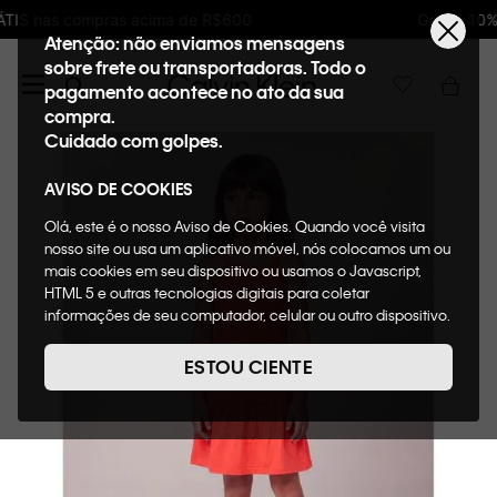
Ganhe 10% de GIFTBACK em todas as compras
Atenção: não enviamos mensagens
sobre frete ou transportadoras. Todo o
pagamento acontece no ato da sua
compra.
Cuidado com golpes.
AVISO DE COOKIES
Olá, este é o nosso Aviso de Cookies. Quando você visita
nosso site ou usa um aplicativo móvel, nós colocamos um ou
mais cookies em seu dispositivo ou usamos o Javascript,
HTML 5 e outras tecnologias digitais para coletar
informações de seu computador, celular ou outro dispositivo.
Esta informação pode conter dados pessoais. Nesta política
de cookies, informaremos quais cookies usaremos e quais
ESTOU CIENTE
suas funções. A forma como processamos os dados
pessoais que obtemos de seu dispositivo é descrita em
nosso Aviso de Privacidade. Quando você visita nosso site,
consideraremos isso como sua solicitação específica para
fornecer a você toda a funcionalidade do site, incluindo,
entre outros, a capacidade de comprar um item em nossa