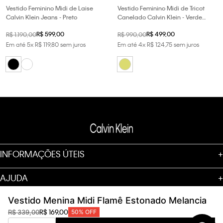
Vestido Feminino Midi de Laise
Vestido Feminino Midi de Tricot
Calvin Klein Jeans - Preto
Canelado Calvin Klein - Verde
Pistache
R$
599
,
00
R$
499
,
00
R$
1
.
190
,
00
R$
990
,
00
Em até
5
x
R$
119
,
80
sem juros
Em até
4
x
R$
124
,
75
sem juros
INFORMAÇÕES ÚTEIS
+
AJUDA
+
Vestido Menina Midi Flamê Estonado Melancia
SOBRE
+
R$
169
,
00
R$
339
,
00
50%
OFF