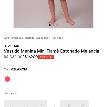
loja virtual. Para maiores informações sobre o nosso aviso de
Cookies acesse o link.
Oportunidades
Roupas
Macacões + Vestidos
VOLTAR
Vestido Menina Midi Flamê Estonado Melancia
R$
169
,
00
R$
339
,
00
50%
OFF
Cor
MELANCIA
Tamanho
6
8
10
12
14
16