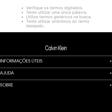
loja virtual. Para maiores informações sobre o nosso aviso de
Verifique os termos digitados.
Cookies acesse o link.
Tente utilizar uma única palavra.
Utilize termos genéricos na busca.
Tente utilizar sinônimos do termo
desejado.
INFORMAÇÕES ÚTEIS
+
AJUDA
+
SOBRE
+