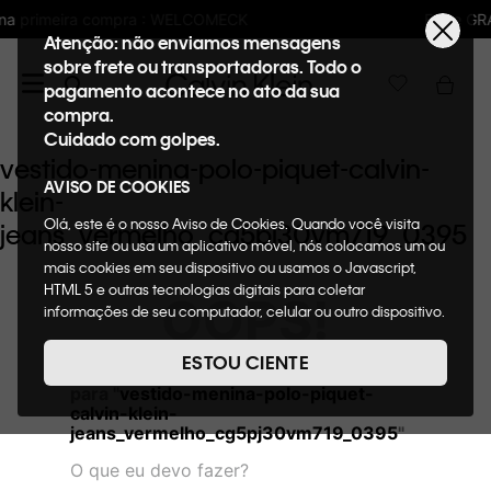
LCOMECK
Frete GRÁTIS nas compras acima 
Atenção: não enviamos mensagens
sobre frete ou transportadoras. Todo o
pagamento acontece no ato da sua
compra.
Cuidado com golpes.
vestido-menina-polo-piquet-calvin-
AVISO DE COOKIES
klein-
Olá, este é o nosso Aviso de Cookies. Quando você visita
jeans_vermelho_cg5pj30vm719_0395
nosso site ou usa um aplicativo móvel, nós colocamos um ou
mais cookies em seu dispositivo ou usamos o Javascript,
HTML 5 e outras tecnologias digitais para coletar
OOPS!
informações de seu computador, celular ou outro dispositivo.
Esta informação pode conter dados pessoais. Nesta política
de cookies, informaremos quais cookies usaremos e quais
ESTOU CIENTE
Não encontramos nenhum resultado
suas funções. A forma como processamos os dados
para "
vestido-menina-polo-piquet-
pessoais que obtemos de seu dispositivo é descrita em
calvin-klein-
nosso Aviso de Privacidade. Quando você visita nosso site,
jeans_vermelho_cg5pj30vm719_0395
"
consideraremos isso como sua solicitação específica para
fornecer a você toda a funcionalidade do site, incluindo,
O que eu devo fazer?
entre outros, a capacidade de comprar um item em nossa