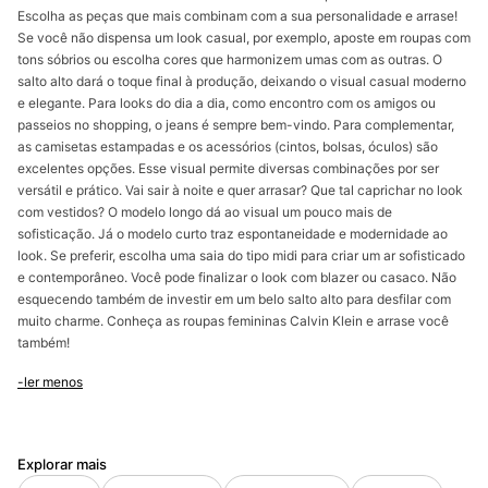
Escolha as peças que mais combinam com a sua personalidade e arrase!
Se você não dispensa um look casual, por exemplo, aposte em roupas com
tons sóbrios ou escolha cores que harmonizem umas com as outras. O
salto alto dará o toque final à produção, deixando o visual casual moderno
e elegante. Para looks do dia a dia, como encontro com os amigos ou
passeios no shopping, o jeans é sempre bem-vindo. Para complementar,
as camisetas estampadas e os acessórios (cintos, bolsas, óculos) são
excelentes opções. Esse visual permite diversas combinações por ser
versátil e prático. Vai sair à noite e quer arrasar? Que tal caprichar no look
com vestidos? O modelo longo dá ao visual um pouco mais de
sofisticação. Já o modelo curto traz espontaneidade e modernidade ao
look. Se preferir, escolha uma saia do tipo midi para criar um ar sofisticado
e contemporâneo. Você pode finalizar o look com blazer ou casaco. Não
esquecendo também de investir em um belo salto alto para desfilar com
muito charme. Conheça as roupas femininas Calvin Klein e arrase você
também!
-ler menos
Explorar mais