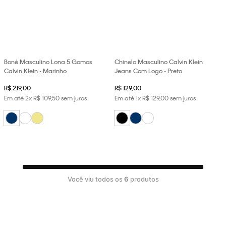
Boné Masculino Lona 5 Gomos
Chinelo Masculino Calvin Klein
Calvin Klein - Marinho
Jeans Com Logo - Preto
R$
219
,
00
R$
129
,
00
Em até
2
x
R$
109
,
50
sem juros
Em até
1
x
R$
129
,
00
sem juros
Você viu todos os
6
produtos