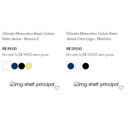
Chinelo Masculino Basic Calvin
Chinelo Masculino Calvin Klein
Klein Jeans - Branco 2
Jeans Com Logo - Marinho
R$
99
,
00
R$
129
,
00
Em até
1
x
R$
99
,
00
sem juros
Em até
1
x
R$
129
,
00
sem juros