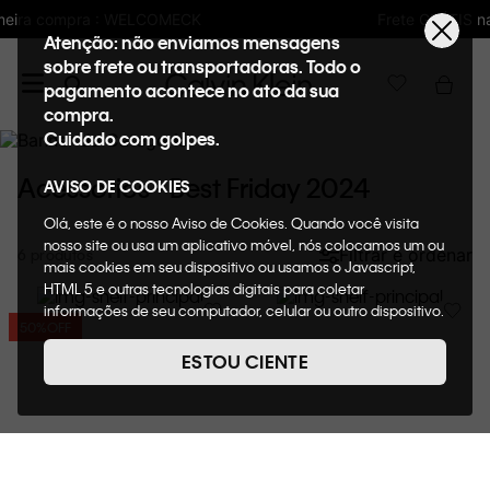
Frete GRÁTIS nas compras acima de R$600
Atenção: não enviamos mensagens
sobre frete ou transportadoras. Todo o
pagamento acontece no ato da sua
compra.
Cuidado com golpes.
Acessorios - Best Friday 2024
AVISO DE COOKIES
Olá, este é o nosso Aviso de Cookies. Quando você visita
nosso site ou usa um aplicativo móvel, nós colocamos um ou
Filtrar e ordenar
6
mais cookies em seu dispositivo ou usamos o Javascript,
HTML 5 e outras tecnologias digitais para coletar
informações de seu computador, celular ou outro dispositivo.
50%
OFF
Esta informação pode conter dados pessoais. Nesta política
de cookies, informaremos quais cookies usaremos e quais
ESTOU CIENTE
suas funções. A forma como processamos os dados
pessoais que obtemos de seu dispositivo é descrita em
nosso Aviso de Privacidade. Quando você visita nosso site,
consideraremos isso como sua solicitação específica para
fornecer a você toda a funcionalidade do site, incluindo,
entre outros, a capacidade de comprar um item em nossa