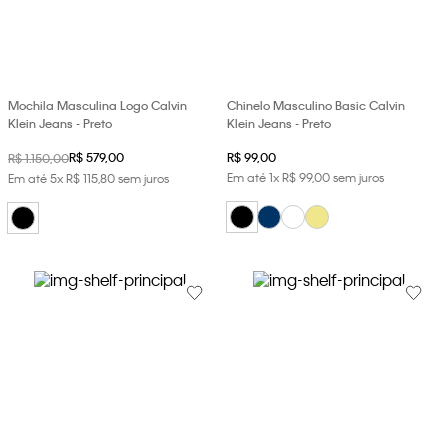
loja virtual. Para maiores informações sobre o nosso aviso de
Cookies acesse o link.
Mochila Masculina Logo Calvin
Chinelo Masculino Basic Calvin
Klein Jeans - Preto
Klein Jeans - Preto
R$
579
,
00
R$
99
,
00
R$
1
.
150
,
00
Em até
1
x
R$
99
,
00
sem juros
Em até
5
x
R$
115
,
80
sem juros