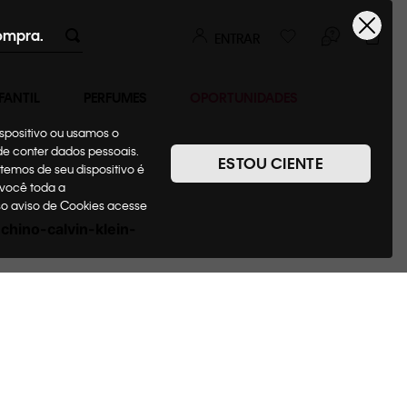
ompra.
ENTRAR
FANTIL
PERFUMES
OPORTUNIDADES
ispositivo ou usamos o
ode conter dados pessoais.
ESTOU CIENTE
temos de seu dispositivo é
 você toda a
sso aviso de Cookies acesse
hino-calvin-klein-