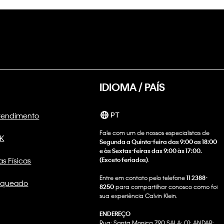
IDIOMA / PAÍS
Atendimento
PT
Fale com um de nossos especialistas de
CK
Segunda a Quinta-feira das 9:00 as 18:00
e às Sextas-feiras das 9:00 às 17:00.
as Físicas
(Exceto feriados)
.
Entre em contato pelo telefone
11 2388-
nqueado
8250
para compartilhar conosco como foi
sua experiência Calvin Klein.
ENDEREÇO
Rua: Santa Monica 790 SALA: 01; ANDAR: