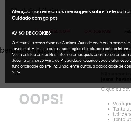
Buscar
Atenção: não enviamos mensagens sobre frete ou tra
Cuidado com golpes.
SALE ATÉ 50% OFF
DIA DOS PAIS
FE
AVISO DE COOKIES
Olá, este é o nosso Aviso de Cookies. Quando você visita nosso si
bermuda-masculina-color-chino-calvin
Javascript, HTML 5 e outras tecnologias digitais para coletar infor
Nesta política de cookies, informaremos quais cookies usaremos e
descrita em nosso Aviso de Privacidade. Quando você visita nosso 
funcionalidade do site, incluindo, entre outros, a capacidade de c
o link.
Não encontr
jeans_havan
O que eu dev
OOPS!
Verifiqu
Tente ut
Utilize 
Tente ut