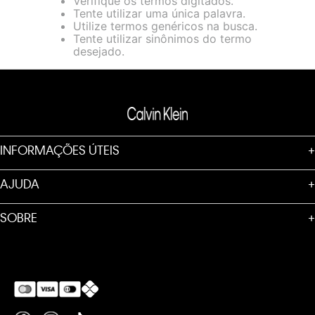
Verifique os termos digitados.
loja virtual. Para maiores informações sobre o nosso aviso de
Tente utilizar uma única palavra.
Cookies acesse o link.
Utilize termos genéricos na busca.
Tente utilizar sinônimos do termo
desejado.
INFORMAÇÕES ÚTEIS
+
AJUDA
+
SOBRE
+