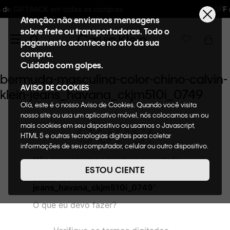
s compras
10%OFF na primeira compra : WE
Atenção: não enviamos mensagens
sobre frete ou transportadoras. Todo o
pagamento acontece no ato da sua
compra.
Cuidado com golpes.
bermuda-masculina-color-chino-calvin-
AVISO DE COOKIES
klein-jeans_havana_ckjm510i_0749
Olá, este é o nosso Aviso de Cookies. Quando você visita
nosso site ou usa um aplicativo móvel, nós colocamos um ou
OOPS!
mais cookies em seu dispositivo ou usamos o Javascript,
HTML 5 e outras tecnologias digitais para coletar
informações de seu computador, celular ou outro dispositivo.
Esta informação pode conter dados pessoais. Nesta política
Não encontramos nenhum resultado
de cookies, informaremos quais cookies usaremos e quais
para "
bermuda-masculina-color-chino-
ESTOU CIENTE
suas funções. A forma como processamos os dados
calvin-klein-
pessoais que obtemos de seu dispositivo é descrita em
jeans_havana_ckjm510i_0749
"
nosso Aviso de Privacidade. Quando você visita nosso site,
O que eu devo fazer?
consideraremos isso como sua solicitação específica para
fornecer a você toda a funcionalidade do site, incluindo,
entre outros, a capacidade de comprar um item em nossa