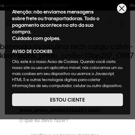
LCOMECK
Frete GRÁTIS nas compras acima 
Atenção: não enviamos mensagens
sobre frete ou transportadoras. Todo o
pagamento acontece no ato da sua
compra.
Cuidado com golpes.
bermuda-masculina-tech-cargo-calvin-
AVISO DE COOKIES
klein-jeans_preto_cm5oc13bp267_0987
Olá, este é o nosso Aviso de Cookies. Quando você visita
nosso site ou usa um aplicativo móvel, nós colocamos um ou
OOPS!
mais cookies em seu dispositivo ou usamos o Javascript,
HTML 5 e outras tecnologias digitais para coletar
informações de seu computador, celular ou outro dispositivo.
Esta informação pode conter dados pessoais. Nesta política
Não encontramos nenhum resultado
de cookies, informaremos quais cookies usaremos e quais
para "
bermuda-masculina-tech-cargo-
ESTOU CIENTE
suas funções. A forma como processamos os dados
calvin-klein-
pessoais que obtemos de seu dispositivo é descrita em
jeans_preto_cm5oc13bp267_0987
"
nosso Aviso de Privacidade. Quando você visita nosso site,
O que eu devo fazer?
consideraremos isso como sua solicitação específica para
fornecer a você toda a funcionalidade do site, incluindo,
entre outros, a capacidade de comprar um item em nossa