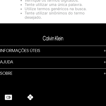
Verifique os termos digitados.
loja virtual. Para maiores informações sobre o nosso aviso de
Tente utilizar uma única palavra.
Cookies acesse o link.
Utilize termos genéricos na busca.
Tente utilizar sinônimos do termo
desejado.
INFORMAÇÕES ÚTEIS
+
AJUDA
+
SOBRE
+