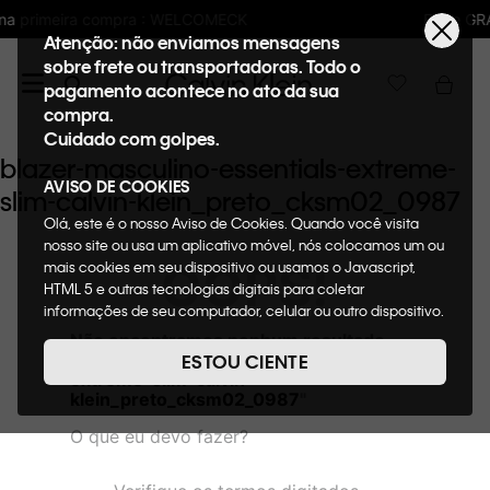
LCOMECK
Frete GRÁTIS nas compras acima 
Atenção: não enviamos mensagens
sobre frete ou transportadoras. Todo o
pagamento acontece no ato da sua
compra.
Cuidado com golpes.
blazer-masculino-essentials-extreme-
AVISO DE COOKIES
slim-calvin-klein_preto_cksm02_0987
Olá, este é o nosso Aviso de Cookies. Quando você visita
nosso site ou usa um aplicativo móvel, nós colocamos um ou
OOPS!
mais cookies em seu dispositivo ou usamos o Javascript,
HTML 5 e outras tecnologias digitais para coletar
informações de seu computador, celular ou outro dispositivo.
Esta informação pode conter dados pessoais. Nesta política
Não encontramos nenhum resultado
de cookies, informaremos quais cookies usaremos e quais
para "
blazer-masculino-essentials-
ESTOU CIENTE
suas funções. A forma como processamos os dados
extreme-slim-calvin-
pessoais que obtemos de seu dispositivo é descrita em
klein_preto_cksm02_0987
"
nosso Aviso de Privacidade. Quando você visita nosso site,
O que eu devo fazer?
consideraremos isso como sua solicitação específica para
fornecer a você toda a funcionalidade do site, incluindo,
entre outros, a capacidade de comprar um item em nossa