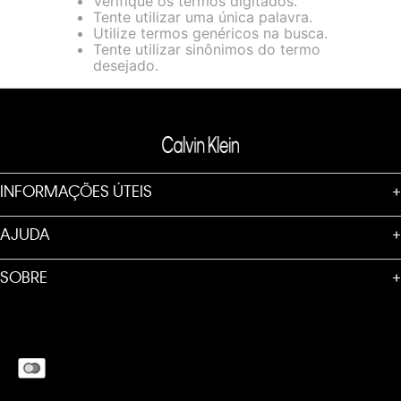
Verifique os termos digitados.
loja virtual. Para maiores informações sobre o nosso aviso de
Tente utilizar uma única palavra.
Cookies acesse o link.
Utilize termos genéricos na busca.
Tente utilizar sinônimos do termo
desejado.
INFORMAÇÕES ÚTEIS
+
AJUDA
+
SOBRE
+