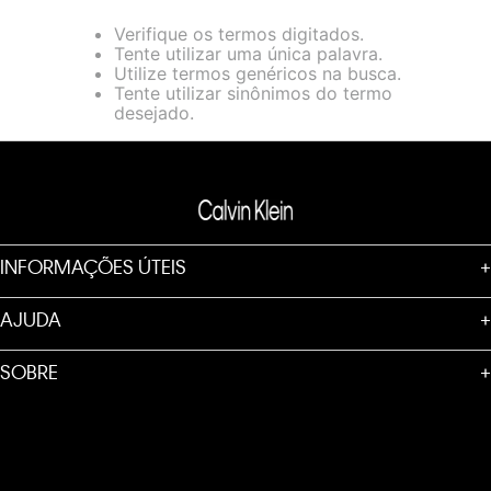
loja virtual. Para maiores informações sobre o nosso aviso de
Verifique os termos digitados.
Cookies acesse o link.
Tente utilizar uma única palavra.
Utilize termos genéricos na busca.
Tente utilizar sinônimos do termo
desejado.
INFORMAÇÕES ÚTEIS
+
AJUDA
+
SOBRE
+