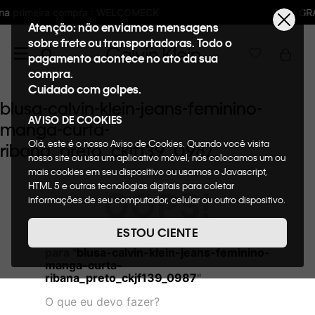
LCOMECK
Frete GRÁTIS nas compras acima 
Atenção: não enviamos mensagens
sobre frete ou transportadoras. Todo o
pagamento acontece no ato da sua
compra.
Cuidado com golpes.
blusa-calvin-klein-jeans-feminino-
AVISO DE COOKIES
manga-curta-
Olá, este é o nosso Aviso de Cookies. Quando você visita
ribana_preto_ckjf139_0987
nosso site ou usa um aplicativo móvel, nós colocamos um ou
mais cookies em seu dispositivo ou usamos o Javascript,
HTML 5 e outras tecnologias digitais para coletar
OOPS!
informações de seu computador, celular ou outro dispositivo.
Esta informação pode conter dados pessoais. Nesta política
de cookies, informaremos quais cookies usaremos e quais
ESTOU CIENTE
Não encontramos nenhum resultado
suas funções. A forma como processamos os dados
para "
blusa-calvin-klein-jeans-feminino-
pessoais que obtemos de seu dispositivo é descrita em
manga-curta-
nosso Aviso de Privacidade. Quando você visita nosso site,
ribana_preto_ckjf139_0987
"
consideraremos isso como sua solicitação específica para
fornecer a você toda a funcionalidade do site, incluindo,
O que eu devo fazer?
entre outros, a capacidade de comprar um item em nossa