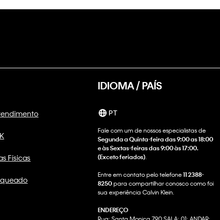
IDIOMA / PAÍS
Atendimento
PT
Fale com um de nossos especialistas de
CK
Segunda a Quinta-feira das 9:00 as 18:00
e às Sextas-feiras das 9:00 às 17:00.
as Físicas
(Exceto feriados)
.
Entre em contato pelo telefone
11 2388-
nqueado
8250
para compartilhar conosco como foi
sua experiência Calvin Klein.
ENDEREÇO
Rua: Santa Monica 790 SALA: 01; ANDAR: