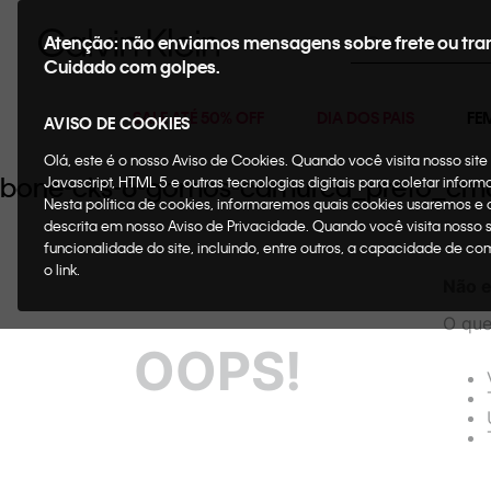
Buscar
Atenção: não enviamos mensagens sobre frete ou tra
Cuidado com golpes.
SALE ATÉ 50% OFF
DIA DOS PAIS
FE
AVISO DE COOKIES
Olá, este é o nosso Aviso de Cookies. Quando você visita nosso si
bone-cks-6-gomos-camurca_preto_c
Javascript, HTML 5 e outras tecnologias digitais para coletar infor
Nesta política de cookies, informaremos quais cookies usaremos e
descrita em nosso Aviso de Privacidade. Quando você visita nosso 
funcionalidade do site, incluindo, entre outros, a capacidade de c
o link.
Não e
O que
OOPS!