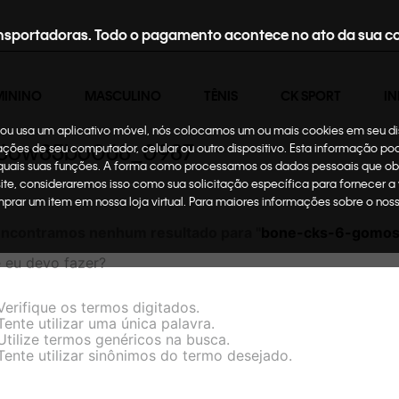
nsportadoras. Todo o pagamento acontece no ato da sua c
MININO
MASCULINO
TÊNIS
CK SPORT
IN
te ou usa um aplicativo móvel, nós colocamos um ou mais cookies em seu d
m6ow85bo068_0987
mações de seu computador, celular ou outro dispositivo. Esta informação p
 quais suas funções. A forma como processamos os dados pessoais que ob
site, consideraremos isso como sua solicitação específica para fornecer a
omprar um item em nossa loja virtual. Para maiores informações sobre o no
ncontramos nenhum resultado para "
bone-cks-6-gomo
 eu devo fazer?
Verifique os termos digitados.
Tente utilizar uma única palavra.
Utilize termos genéricos na busca.
Tente utilizar sinônimos do termo desejado.