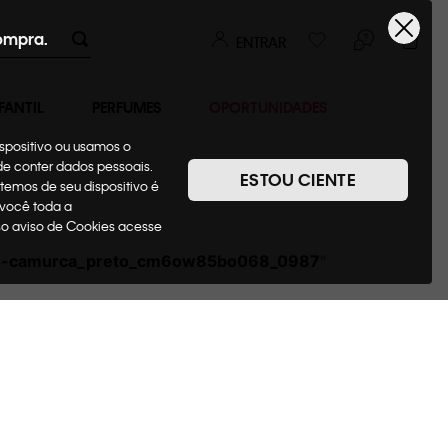
ompra.
ENTRAR
FANTIL
PERFUMES
OPORTUNIDADES
ispositivo ou usamos o
ode conter dados pessoais.
ESTOU CIENTE
temos de seu dispositivo é
 você toda a
sso aviso de Cookies acesse
s-camurca_preto_cm6ow85bo068_0987
"