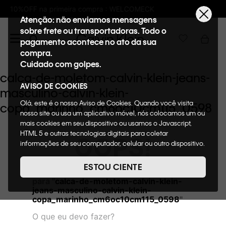
pra : WELCOMECK
Frete GRÁTIS nas compras
Atenção: não enviamos mensagens
sobre frete ou transportadoras. Todo o
pagamento acontece no ato da sua
compra.
Cuidado com golpes.
calca-de-moletom-calvin-klein-jeans-
AVISO DE COOKIES
masculino-calvin-klein-
Olá, este é o nosso Aviso de Cookies. Quando você visita
copa_marinho_cm6oc10cm115_0598
nosso site ou usa um aplicativo móvel, nós colocamos um ou
mais cookies em seu dispositivo ou usamos o Javascript,
HTML 5 e outras tecnologias digitais para coletar
OOPS!
informações de seu computador, celular ou outro dispositivo.
Esta informação pode conter dados pessoais. Nesta política
de cookies, informaremos quais cookies usaremos e quais
ESTOU CIENTE
Não encontramos nenhum resultado
suas funções. A forma como processamos os dados
para "
calca-de-moletom-calvin-klein-
pessoais que obtemos de seu dispositivo é descrita em
jeans-masculino-calvin-klein-
nosso Aviso de Privacidade. Quando você visita nosso site,
copa_marinho_cm6oc10cm115_0598
"
consideraremos isso como sua solicitação específica para
fornecer a você toda a funcionalidade do site, incluindo,
O que eu devo fazer?
entre outros, a capacidade de comprar um item em nossa