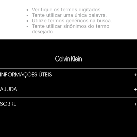
loja virtual. Para maiores informações sobre o nosso aviso de
Verifique os termos digitados.
Cookies acesse o link.
Tente utilizar uma única palavra.
Utilize termos genéricos na busca.
Tente utilizar sinônimos do termo
desejado.
INFORMAÇÕES ÚTEIS
+
AJUDA
+
SOBRE
+