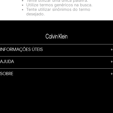
Tente utilizar uma única palavra.
loja virtual. Para maiores informações sobre o nosso aviso de
Utilize termos genéricos na busca.
Cookies acesse o link.
Tente utilizar sinônimos do termo
desejado.
INFORMAÇÕES ÚTEIS
+
AJUDA
+
SOBRE
+