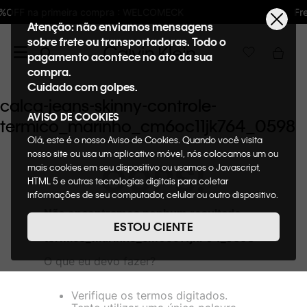
: WELCOMECK
Frete GRÁTIS nas compras aci
Atenção: não enviamos mensagens
sobre frete ou transportadoras. Todo o
pagamento acontece no ato da sua
compra.
Cuidado com golpes.
calca-jeans-skinny-controle-
AVISO DE COOKIES
termico_marinho_cm6oc11jk764_0598
Olá, este é o nosso Aviso de Cookies. Quando você visita
nosso site ou usa um aplicativo móvel, nós colocamos um ou
OOPS!
mais cookies em seu dispositivo ou usamos o Javascript,
HTML 5 e outras tecnologias digitais para coletar
informações de seu computador, celular ou outro dispositivo.
Esta informação pode conter dados pessoais. Nesta política
Não encontramos nenhum resultado
de cookies, informaremos quais cookies usaremos e quais
para "
calca-jeans-skinny-controle-
ESTOU CIENTE
suas funções. A forma como processamos os dados
termico_marinho_cm6oc11jk764_0598
"
pessoais que obtemos de seu dispositivo é descrita em
O que eu devo fazer?
nosso Aviso de Privacidade. Quando você visita nosso site,
consideraremos isso como sua solicitação específica para
fornecer a você toda a funcionalidade do site, incluindo,
Verifique os termos digitados.
entre outros, a capacidade de comprar um item em nossa