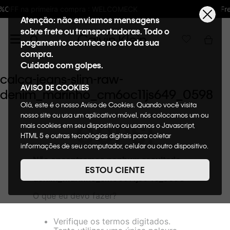
: WELCOMECK
Frete GRÁTIS nas compras aci
Atenção: não enviamos mensagens
sobre frete ou transportadoras. Todo o
pagamento acontece no ato da sua
compra.
Cuidado com golpes.
calca-jeans-slim-raw-
AVISO DE COOKIES
denim_marinho_cm6oc11js649_0598
Olá, este é o nosso Aviso de Cookies. Quando você visita
nosso site ou usa um aplicativo móvel, nós colocamos um ou
OOPS!
mais cookies em seu dispositivo ou usamos o Javascript,
HTML 5 e outras tecnologias digitais para coletar
informações de seu computador, celular ou outro dispositivo.
Esta informação pode conter dados pessoais. Nesta política
Não encontramos nenhum resultado
de cookies, informaremos quais cookies usaremos e quais
para "
calca-jeans-slim-raw-
ESTOU CIENTE
suas funções. A forma como processamos os dados
denim_marinho_cm6oc11js649_0598
"
pessoais que obtemos de seu dispositivo é descrita em
O que eu devo fazer?
nosso Aviso de Privacidade. Quando você visita nosso site,
consideraremos isso como sua solicitação específica para
fornecer a você toda a funcionalidade do site, incluindo,
Verifique os termos digitados.
entre outros, a capacidade de comprar um item em nossa