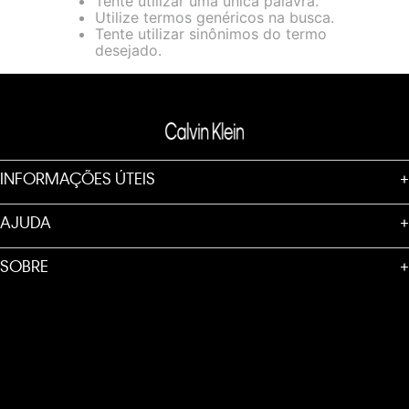
Tente utilizar uma única palavra.
loja virtual. Para maiores informações sobre o nosso aviso de
Utilize termos genéricos na busca.
Cookies acesse o link.
Tente utilizar sinônimos do termo
desejado.
INFORMAÇÕES ÚTEIS
+
AJUDA
+
SOBRE
+