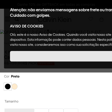
10%OFF na primeira compra : WELCOMECK
Atenção: não enviamos mensagens sobre frete ou tra
Cuidado com golpes.
AVISO DE COOKIES
Olá, este é o nosso Aviso de Cookies. Quando você visita nosso sit
dispositivo. Esta informação pode conter dados pessoais. Nesta p
Feminino
Underwear
Calcinhas
visita nosso site, consideraremos isso como sua solicitação específ
VOLTAR
Calcinha Bikini Preto
R$
79
,
00
R$
139
,
00
43%
OFF
Cor
Preto
Tamanho