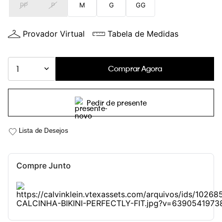
PP
P
M
G
GG
Provador Virtual
Tabela de Medidas
Comprar Agora
1
Pedir de presente
Compre Junto