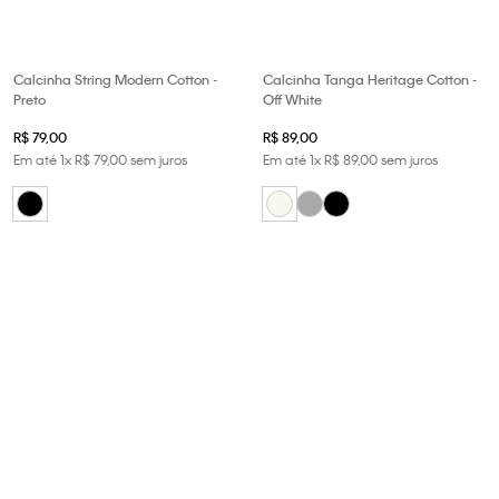
Calcinha String Modern Cotton -
Calcinha Tanga Heritage Cotton -
Preto
Off White
R$
79
,
00
R$
89
,
00
Em até
1
x
R$
79
,
00
sem juros
Em até
1
x
R$
89
,
00
sem juros