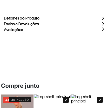
Detalhes do Produto
Envios e Devoluções
Avaliações
Compre junto
JÁ INCLUSO
43%
OFF