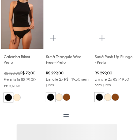
Calcinha Bikini -
Sutiã Triangulo Wire
Sutiã Push Up Plunge
Preto
Free - Preto
- Preto
R$
79
,
00
R$
299
,
00
R$
299
,
00
R$
139
,
00
Em até
2
x
R$
149
,
50
sem
Em até
2
x
R$
149
,
50
Em até
1
x
R$
79
,
00
juros
sem juros
sem juros