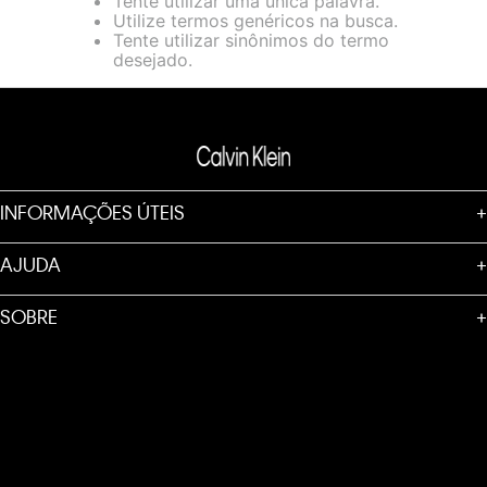
Tente utilizar uma única palavra.
loja virtual. Para maiores informações sobre o nosso aviso de
Utilize termos genéricos na busca.
Cookies acesse o link.
Tente utilizar sinônimos do termo
desejado.
INFORMAÇÕES ÚTEIS
+
AJUDA
+
SOBRE
+