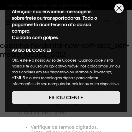
mpras acima de R$600
Ganhe 10% de GIFTBAC
Atenção: não enviamos mensagens
sobre frete ou transportadoras. Todo o
pagamento acontece no ato da sua
compra.
Cuidado com golpes.
calcinha-fio-dental-new-soft-lace_skin-
AVISO DE COOKIES
medio_luc362_0212
Olá, este é o nosso Aviso de Cookies. Quando você visita
nosso site ou usa um aplicativo móvel, nós colocamos um ou
OOPS!
mais cookies em seu dispositivo ou usamos o Javascript,
HTML 5 e outras tecnologias digitais para coletar
informações de seu computador, celular ou outro dispositivo.
Esta informação pode conter dados pessoais. Nesta política
Não encontramos nenhum resultado
de cookies, informaremos quais cookies usaremos e quais
para "
calcinha-fio-dental-new-soft-
ESTOU CIENTE
suas funções. A forma como processamos os dados
lace_skin-medio_luc362_0212
"
pessoais que obtemos de seu dispositivo é descrita em
O que eu devo fazer?
nosso Aviso de Privacidade. Quando você visita nosso site,
consideraremos isso como sua solicitação específica para
fornecer a você toda a funcionalidade do site, incluindo,
Verifique os termos digitados.
entre outros, a capacidade de comprar um item em nossa