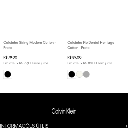
Calcinha String Modern Cotton -
Calcinha Fio Dental Heritage
Preto
Cotton - Preto
R$
79
,
00
R$
89
,
00
Em até
1
x
R$
79
,
00
sem juros
Em até
1
x
R$
89
,
00
sem juros
INFORMAÇÕES ÚTEIS
+