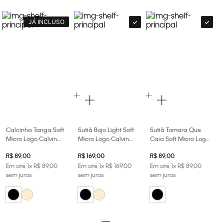
JÁ INCLUSO
Calcinha Tanga Soft
Sutiã Bojo Light Soft
Sutiã Tomara Que
Micro Logo Calvin
Micro Logo Calvin
Caia Soft Micro Logo
Klein Underwear -
Klein Underwear -
Calvin Klein
R$
89
,
00
R$
169
,
00
R$
89
,
00
Preto
Preto
Underwear - Preto
Em até
1
x
R$
89
,
00
Em até
1
x
R$
169
,
00
Em até
1
x
R$
89
,
00
sem juros
sem juros
sem juros