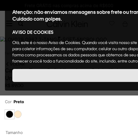
Ganhe 10% de GIFTBACK em todas as compras
Atenção: não enviamos mensagens sobre frete ou tra
Cuidado com golpes.
AVISO DE COOKIES
Olá, este é o nosso Aviso de Cookies. Quando você visita nosso sit
para coletar informações de seu computador, celular ou outro dispo
Feminino
Underwear
Calcinhas
forma como processamos os dados pessoais que obtemos de seu disp
fornecer a você toda a funcionalidade do site, incluindo, entre out
VOLTAR
Calcinha Tanga Soft Micro Logo Calvin Klein
Underwear Preto
R$
89
,
00
Cor
Preto
Tamanho