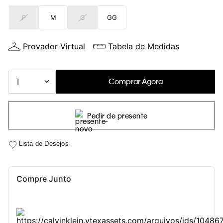
P
M
G
GG
Provador Virtual
Tabela de Medidas
Comprar Agora
1
Pedir de presente
Compre Junto