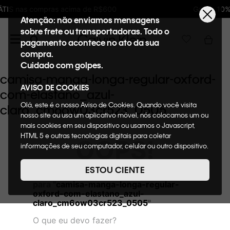
$600
Ganhe 10% de GIFTBACK em todas as c
Atenção: não enviamos mensagens
sobre frete ou transportadoras. Todo o
pagamento acontece no ato da sua
compra.
Cuidado com golpes.
camisa-manga-longa-regular-oxford-
AVISO DE COOKIES
com-elastano_azul-
Olá, este é o nosso Aviso de Cookies. Quando você visita
claro_cm6ow03cr523_0505
nosso site ou usa um aplicativo móvel, nós colocamos um ou
mais cookies em seu dispositivo ou usamos o Javascript,
HTML 5 e outras tecnologias digitais para coletar
OOPS!
informações de seu computador, celular ou outro dispositivo.
Esta informação pode conter dados pessoais. Nesta política
de cookies, informaremos quais cookies usaremos e quais
ESTOU CIENTE
Não encontramos nenhum resultado
suas funções. A forma como processamos os dados
para "
camisa-manga-longa-regular-
pessoais que obtemos de seu dispositivo é descrita em
oxford-com-elastano_azul-
nosso Aviso de Privacidade. Quando você visita nosso site,
claro_cm6ow03cr523_0505
"
consideraremos isso como sua solicitação específica para
fornecer a você toda a funcionalidade do site, incluindo,
O que eu devo fazer?
entre outros, a capacidade de comprar um item em nossa