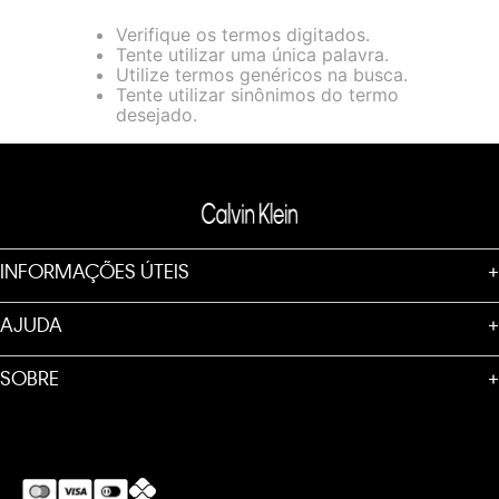
loja virtual. Para maiores informações sobre o nosso aviso de
Verifique os termos digitados.
Cookies acesse o link.
Tente utilizar uma única palavra.
Utilize termos genéricos na busca.
Tente utilizar sinônimos do termo
desejado.
INFORMAÇÕES ÚTEIS
+
AJUDA
+
SOBRE
+