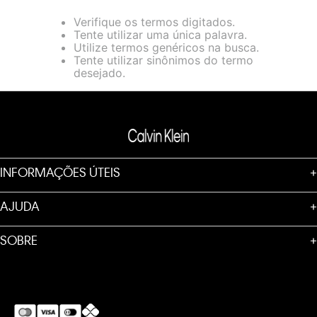
loja virtual. Para maiores informações sobre o nosso aviso de
Verifique os termos digitados.
Cookies acesse o link.
Tente utilizar uma única palavra.
Utilize termos genéricos na busca.
Tente utilizar sinônimos do termo
desejado.
INFORMAÇÕES ÚTEIS
+
AJUDA
+
SOBRE
+