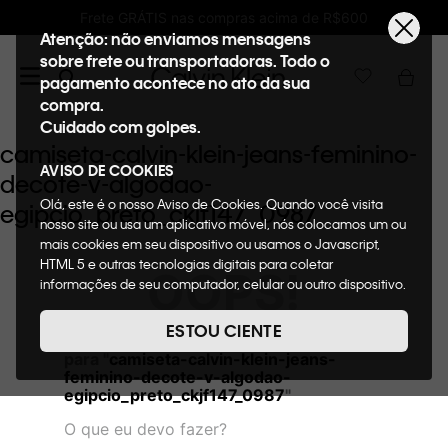
nas compras acima de R$600
Ganhe 10% de GI
Atenção: não enviamos mensagens
sobre frete ou transportadoras. Todo o
pagamento acontece no ato da sua
compra.
Cuidado com golpes.
camiseta-calvin-klein-jeans-feminino-
AVISO DE COOKIES
decote-v-algodao-
Olá, este é o nosso Aviso de Cookies. Quando você visita
egipcio_preto_ckjf147_0987
nosso site ou usa um aplicativo móvel, nós colocamos um ou
mais cookies em seu dispositivo ou usamos o Javascript,
HTML 5 e outras tecnologias digitais para coletar
OOPS!
informações de seu computador, celular ou outro dispositivo.
Esta informação pode conter dados pessoais. Nesta política
de cookies, informaremos quais cookies usaremos e quais
ESTOU CIENTE
Não encontramos nenhum resultado
suas funções. A forma como processamos os dados
para "
camiseta-calvin-klein-jeans-
pessoais que obtemos de seu dispositivo é descrita em
feminino-decote-v-algodao-
nosso Aviso de Privacidade. Quando você visita nosso site,
egipcio_preto_ckjf147_0987
"
consideraremos isso como sua solicitação específica para
fornecer a você toda a funcionalidade do site, incluindo,
O que eu devo fazer?
entre outros, a capacidade de comprar um item em nossa