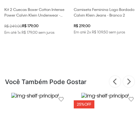
Kit 2 Cuecas Boxer Cotton Intense
Camiseta Feminina Logo Bordado
Power Calvin Klein Underwear -
Calvin Klein Jeans - Branco 2
Azul + Preto
R$ 179,00
R$ 219,00
R$ 249,00
Em até
2
x
R$
109
,
50
sem juros
Em até
1
x
R$
179
,
00
sem juros
Você Também Pode Gostar
25%
OFF