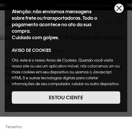
Frete GRÁTIS nas compras acima de R$600
Atenção: não enviamos mensagens
sobre frete ou transportadoras. Todo o
pagamento acontece no ato da sua
compra.
Cuidado com golpes.
AVISO DE COOKIES
Feminino
Roupas
Camisetas + Blusas
Olá, este é o nosso Aviso de Cookies. Quando você visita
VOLTAR
nosso site ou usa um aplicativo móvel, nós colocamos um ou
Camiseta Calvin Klein Jeans Feminino Organic
mais cookies em seu dispositivo ou usamos o Javascript,
Frase Branco
HTML 5 e outras tecnologias digitais para coletar
R$
219
,
00
informações de seu computador, celular ou outro dispositivo.
Esta informação pode conter dados pessoais. Nesta política
de cookies, informaremos quais cookies usaremos e quais
ESTOU CIENTE
Cor
Branco
suas funções. A forma como processamos os dados
pessoais que obtemos de seu dispositivo é descrita em
nosso Aviso de Privacidade. Quando você visita nosso site,
consideraremos isso como sua solicitação específica para
fornecer a você toda a funcionalidade do site, incluindo,
Tamanho
entre outros, a capacidade de comprar um item em nossa