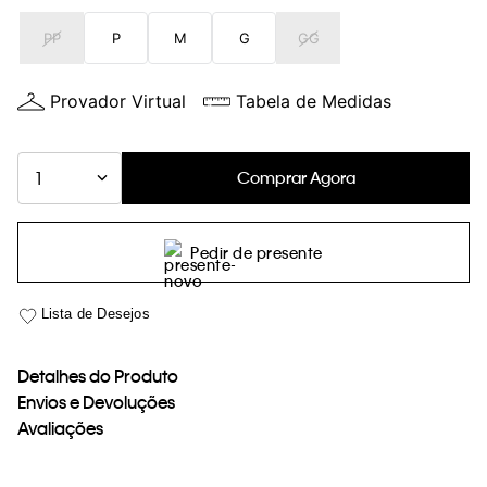
loja virtual. Para maiores informações sobre o nosso aviso de
PP
P
M
G
GG
Cookies acesse o link.
Provador Virtual
Tabela de Medidas
Comprar Agora
1
Pedir de presente
Detalhes do Produto
Envios e Devoluções
Avaliações