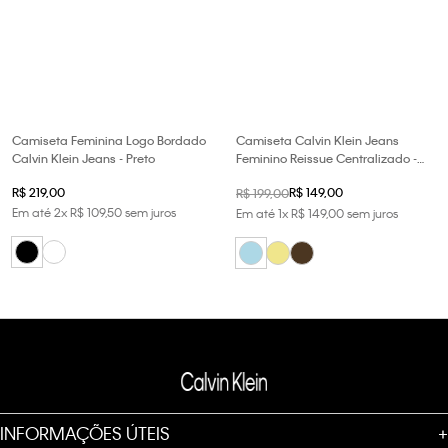
Camiseta Feminina Logo Bordado
Camiseta Calvin Klein Jeans
Calvin Klein Jeans - Preto
Feminino Reissue Centralizado -
Azul Claro
R$
219
,
00
R$
149
,
00
R$
199
,
00
Em até
2
x
R$
109
,
50
sem juros
Em até
1
x
R$
149
,
00
sem juros
INFORMAÇÕES ÚTEIS
+