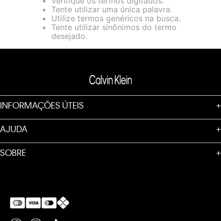
Verifique os termos digitados.
loja virtual. Para maiores informações sobre o nosso aviso de
Tente utilizar uma única palavra.
Cookies acesse o link.
Utilize termos genéricos na busca.
Tente utilizar sinônimos do termo
desejado.
INFORMAÇÕES ÚTEIS
+
AJUDA
+
SOBRE
+