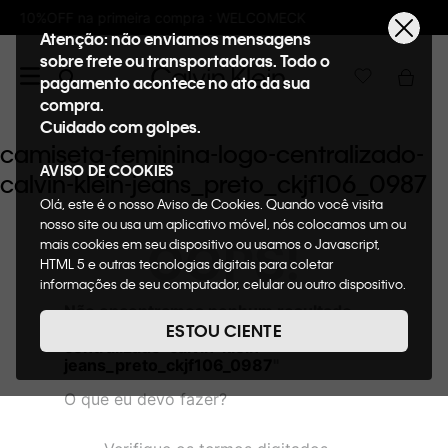
pra : WELCOMECK
Frete GRÁTIS nas compras
Atenção: não enviamos mensagens
sobre frete ou transportadoras. Todo o
pagamento acontece no ato da sua
compra.
Cuidado com golpes.
camiseta-feminina-logo-centralizado-
AVISO DE COOKIES
calvin-klein-jeans_preto_ckjf106_0987
Olá, este é o nosso Aviso de Cookies. Quando você visita
nosso site ou usa um aplicativo móvel, nós colocamos um ou
OOPS!
mais cookies em seu dispositivo ou usamos o Javascript,
HTML 5 e outras tecnologias digitais para coletar
informações de seu computador, celular ou outro dispositivo.
Esta informação pode conter dados pessoais. Nesta política
Não encontramos nenhum resultado
de cookies, informaremos quais cookies usaremos e quais
para "
camiseta-feminina-logo-
ESTOU CIENTE
suas funções. A forma como processamos os dados
centralizado-calvin-klein-
pessoais que obtemos de seu dispositivo é descrita em
jeans_preto_ckjf106_0987
"
nosso Aviso de Privacidade. Quando você visita nosso site,
O que eu devo fazer?
consideraremos isso como sua solicitação específica para
fornecer a você toda a funcionalidade do site, incluindo,
entre outros, a capacidade de comprar um item em nossa