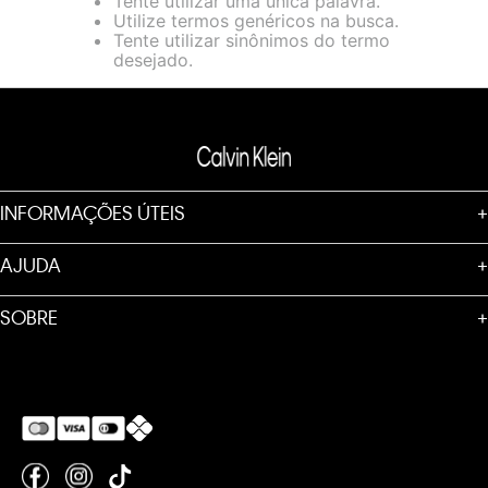
Tente utilizar uma única palavra.
loja virtual. Para maiores informações sobre o nosso aviso de
Utilize termos genéricos na busca.
Cookies acesse o link.
Tente utilizar sinônimos do termo
desejado.
INFORMAÇÕES ÚTEIS
+
AJUDA
+
SOBRE
+