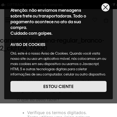
s compras
10%OFF na primeira compra : WE
Atenção: não enviamos mensagens
sobre frete ou transportadoras. Todo o
pagamento acontece no ato da sua
compra.
Cuidado com golpes.
camiseta-feminina-regular_branco-
AVISO DE COOKIES
2_ckjf124_0900
Olá, este é o nosso Aviso de Cookies. Quando você visita
nosso site ou usa um aplicativo móvel, nós colocamos um ou
OOPS!
mais cookies em seu dispositivo ou usamos o Javascript,
HTML 5 e outras tecnologias digitais para coletar
informações de seu computador, celular ou outro dispositivo.
Esta informação pode conter dados pessoais. Nesta política
Não encontramos nenhum resultado
de cookies, informaremos quais cookies usaremos e quais
para "
camiseta-feminina-
ESTOU CIENTE
suas funções. A forma como processamos os dados
regular_branco-2_ckjf124_0900
"
pessoais que obtemos de seu dispositivo é descrita em
O que eu devo fazer?
nosso Aviso de Privacidade. Quando você visita nosso site,
consideraremos isso como sua solicitação específica para
fornecer a você toda a funcionalidade do site, incluindo,
Verifique os termos digitados.
entre outros, a capacidade de comprar um item em nossa