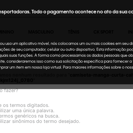
nsportadoras. Todo o pagamento acontece no ato da sua c
MININO
MASCULINO
TÊNIS
CK SPORT
IN
te ou usa um aplicativo móvel, nós colocamos um ou mais cookies em seu d
ns-masculino-calvin-klein-rubber-patch
mações de seu computador, celular ou outro dispositivo. Esta informação p
 quais suas funções. A forma como processamos os dados pessoais que ob
site, consideraremos isso como sua solicitação específica para fornecer a
omprar um item em nossa loja virtual. Para maiores informações sobre o no
amos nenhum resultado para "
camiseta-manga-curta-calv
ckjm124j_0780
"
o fazer?
e os termos digitados.
ilizar uma única palavra.
termos genéricos na busca.
ilizar sinônimos do termo desejado.