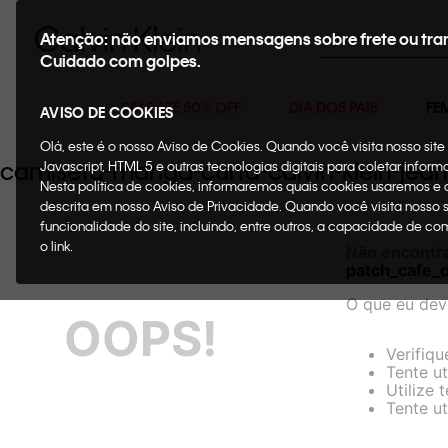
Buscar
Atenção: não enviamos mensagens sobre frete ou tra
Cuidado com golpes.
SALE ATÉ 50% OFF
DIA DOS PAIS
FE
AVISO DE COOKIES
Olá, este é o nosso Aviso de Cookies. Quando você visita nosso si
camiseta-manga-curta-calvin-klein-jea
Javascript, HTML 5 e outras tecnologias digitais para coletar infor
Nesta política de cookies, informaremos quais cookies usaremos e
descrita em nosso Aviso de Privacidade. Quando você visita nosso 
funcionalidade do site, incluindo, entre outros, a capacidade de c
o link.
Não encontr
patch_cafe_
O que eu dev
OOPS!
Verifiqu
Tente ut
Utilize 
Tente ut