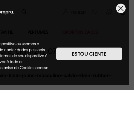
ompra.
ENTRAR
FANTIL
PERFUMES
OPORTUNIDADES
ispositivo ou usamos o
_cafe_ckjm124j_0780
ode conter dados pessoais.
ESTOU CIENTE
temos de seu dispositivo é
 você toda a
sso aviso de Cookies acesse
in-klein-jeans-masculino-calvin-klein-rubber-