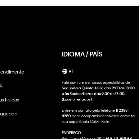
IDIOMA / PAÍS
Atendimento
PT
Fale com um de nossos especialistas de
CK
Segunda a Quinta-feira das 9:00 as 18:00
e às Sextas-feiras das 9:00 às 17:00.
as Físicas
(Exceto feriados)
.
Entre em contato pelo telefone
11 2388-
nqueado
8250
para compartilhar conosco como foi
sua experiência Calvin Klein.
ENDEREÇO
Rua: Santa Monica 790 SALA: 01; ANDAR: