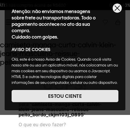
de R$600
Ganhe 10% de GIFTBACK em todas a
Atenção: não enviamos mensagens
sobre frete ou transportadoras. Todo o
pagamento acontece no ato da sua
compra.
Cuidado com golpes.
camiseta-manga-curta-calvin-klein-
AVISO DE COOKIES
jeans-masculino-reissue-
Olá, este é o nosso Aviso de Cookies. Quando você visita
peito_bordo_ckjm103j_0895
nosso site ou usa um aplicativo móvel, nós colocamos um ou
mais cookies em seu dispositivo ou usamos o Javascript,
HTML 5 e outras tecnologias digitais para coletar
OOPS!
informações de seu computador, celular ou outro dispositivo.
Esta informação pode conter dados pessoais. Nesta política
de cookies, informaremos quais cookies usaremos e quais
ESTOU CIENTE
Não encontramos nenhum resultado
suas funções. A forma como processamos os dados
para "
camiseta-manga-curta-calvin-
pessoais que obtemos de seu dispositivo é descrita em
klein-jeans-masculino-reissue-
nosso Aviso de Privacidade. Quando você visita nosso site,
peito_bordo_ckjm103j_0895
"
consideraremos isso como sua solicitação específica para
fornecer a você toda a funcionalidade do site, incluindo,
O que eu devo fazer?
entre outros, a capacidade de comprar um item em nossa