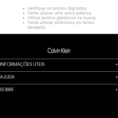
loja virtual. Para maiores informações sobre o nosso aviso de
Verifique os termos digitados.
Cookies acesse o link.
Tente utilizar uma única palavra.
Utilize termos genéricos na busca.
Tente utilizar sinônimos do termo
desejado.
INFORMAÇÕES ÚTEIS
+
AJUDA
+
SOBRE
+