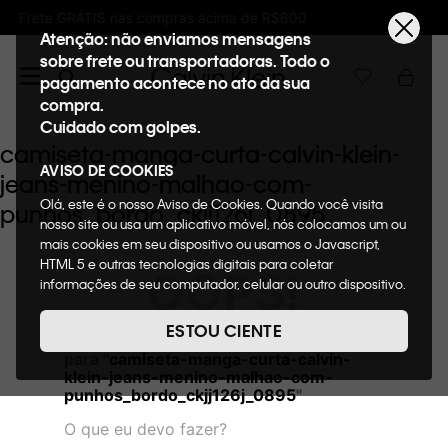
 acima de R$600
Ganhe 10% de GIFTBACK em
Atenção: não enviamos mensagens
sobre frete ou transportadoras. Todo o
pagamento acontece no ato da sua
compra.
Cuidado com golpes.
camiseta-manga-curta-calvin-klein-
AVISO DE COOKIES
jeans-menino-malhao-com-
Olá, este é o nosso Aviso de Cookies. Quando você visita
punhos_bordo_ckjj126j_0895
nosso site ou usa um aplicativo móvel, nós colocamos um ou
mais cookies em seu dispositivo ou usamos o Javascript,
HTML 5 e outras tecnologias digitais para coletar
OOPS!
informações de seu computador, celular ou outro dispositivo.
Esta informação pode conter dados pessoais. Nesta política
de cookies, informaremos quais cookies usaremos e quais
ESTOU CIENTE
Não encontramos nenhum resultado
suas funções. A forma como processamos os dados
para "
camiseta-manga-curta-calvin-
pessoais que obtemos de seu dispositivo é descrita em
klein-jeans-menino-malhao-com-
nosso Aviso de Privacidade. Quando você visita nosso site,
punhos_bordo_ckjj126j_0895
"
consideraremos isso como sua solicitação específica para
fornecer a você toda a funcionalidade do site, incluindo,
O que eu devo fazer?
entre outros, a capacidade de comprar um item em nossa