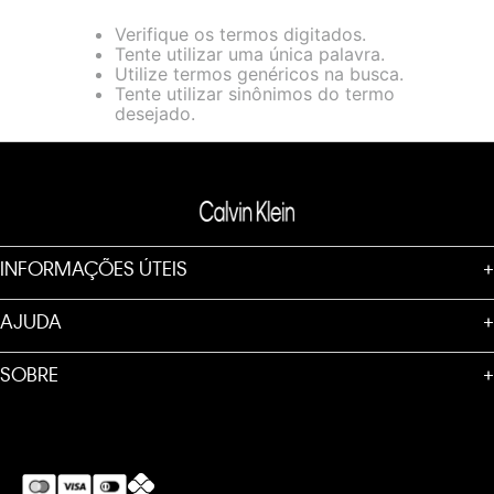
loja virtual. Para maiores informações sobre o nosso aviso de
Verifique os termos digitados.
Cookies acesse o link.
Tente utilizar uma única palavra.
Utilize termos genéricos na busca.
Tente utilizar sinônimos do termo
desejado.
INFORMAÇÕES ÚTEIS
+
AJUDA
+
SOBRE
+