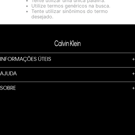
Tente utilizar uma única palavra.
loja virtual. Para maiores informações sobre o nosso aviso de
Utilize termos genéricos na busca.
Cookies acesse o link.
Tente utilizar sinônimos do termo
desejado.
INFORMAÇÕES ÚTEIS
+
AJUDA
+
SOBRE
+