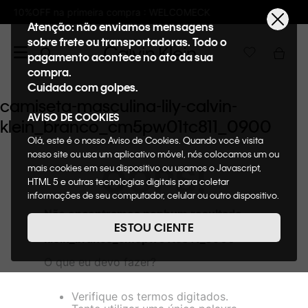
pra : WELCOMECK
Frete GRÁTIS nas compras
Atenção: não enviamos mensagens
sobre frete ou transportadoras. Todo o
pagamento acontece no ato da sua
compra.
Cuidado com golpes.
camiseta-masculina-lily-calvin-
AVISO DE COOKIES
klein_branco_cm5pw01tc811_0900
Olá, este é o nosso Aviso de Cookies. Quando você visita
nosso site ou usa um aplicativo móvel, nós colocamos um ou
OOPS!
mais cookies em seu dispositivo ou usamos o Javascript,
HTML 5 e outras tecnologias digitais para coletar
informações de seu computador, celular ou outro dispositivo.
Esta informação pode conter dados pessoais. Nesta política
Não encontramos nenhum resultado
de cookies, informaremos quais cookies usaremos e quais
para "
camiseta-masculina-lily-calvin-
ESTOU CIENTE
suas funções. A forma como processamos os dados
klein_branco_cm5pw01tc811_0900
"
pessoais que obtemos de seu dispositivo é descrita em
O que eu devo fazer?
nosso Aviso de Privacidade. Quando você visita nosso site,
consideraremos isso como sua solicitação específica para
fornecer a você toda a funcionalidade do site, incluindo,
Verifique os termos digitados.
entre outros, a capacidade de comprar um item em nossa