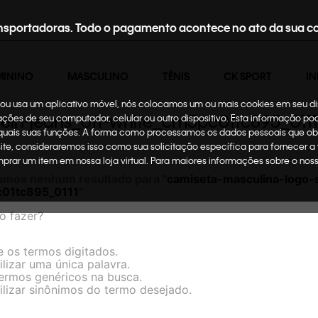
nsportadoras. Todo o pagamento acontece no ato da sua c
MININO
MASCULINO
TÊNIS
CK SPORT
IN
te ou usa um aplicativo móvel, nós colocamos um ou mais cookies em seu d
lein-jeans_off-white_cm5pc01tc895_0111
mações de seu computador, celular ou outro dispositivo. Esta informação p
 quais suas funções. A forma como processamos os dados pessoais que ob
site, consideraremos isso como sua solicitação específica para fornecer a
omprar um item em nossa loja virtual. Para maiores informações sobre o no
amos nenhum resultado para "
camiseta-masculina-logo-s
01tc895_0111
"
o fazer?
e os termos digitados.
ilizar uma única palavra.
termos genéricos na busca.
ilizar sinônimos do termo desejado.