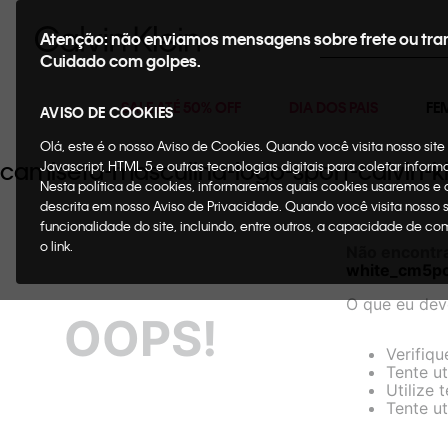
Buscar
Atenção: não enviamos mensagens sobre frete ou tra
Cuidado com golpes.
SALE ATÉ 50% OFF
DIA DOS PAIS
FE
AVISO DE COOKIES
Olá, este é o nosso Aviso de Cookies. Quando você visita nosso si
camiseta-masculina-logo-sport-calvin-k
Javascript, HTML 5 e outras tecnologias digitais para coletar infor
Nesta política de cookies, informaremos quais cookies usaremos e
descrita em nosso Aviso de Privacidade. Quando você visita nosso 
funcionalidade do site, incluindo, entre outros, a capacidade de c
o link.
Não encontr
white_cm5pc
O que eu dev
OOPS!
Verifiqu
Tente ut
Utilize 
Tente ut