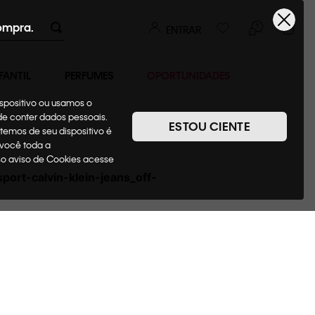
ompra.
ENTRAR
FANTIL
PERFUMES
OPORTUNIDADES
ispositivo ou usamos o
ode conter dados pessoais.
ESTOU CIENTE
temos de seu dispositivo é
 você toda a
sso aviso de Cookies acesse
port-calvin-klein-jeans_off-