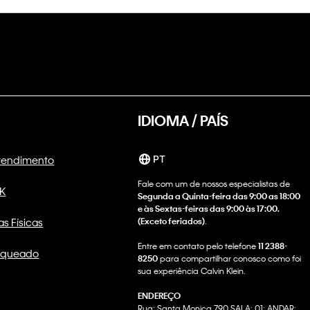
IDIOMA / PAÍS
Atendimento
PT
Fale com um de nossos especialistas de
CK
Segunda a Quinta-feira das 9:00 as 18:00
e às Sextas-feiras das 9:00 às 17:00.
as Físicas
(Exceto feriados)
.
Entre em contato pelo telefone
11 2388-
nqueado
8250
para compartilhar conosco como foi
sua experiência Calvin Klein.
ENDEREÇO
Rua: Santa Monica 790 SALA: 01; ANDAR: