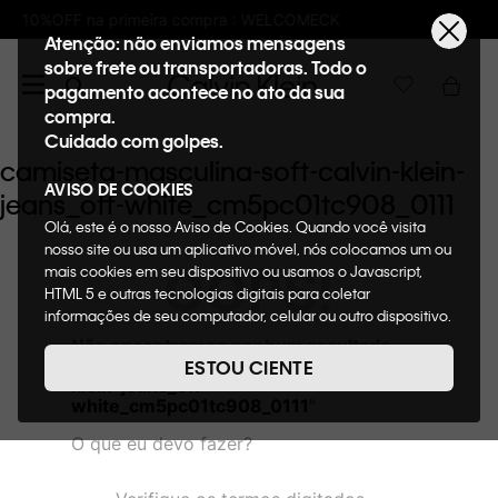
pra : WELCOMECK
Frete GRÁTIS nas compras
Atenção: não enviamos mensagens
sobre frete ou transportadoras. Todo o
pagamento acontece no ato da sua
compra.
Cuidado com golpes.
camiseta-masculina-soft-calvin-klein-
AVISO DE COOKIES
jeans_off-white_cm5pc01tc908_0111
Olá, este é o nosso Aviso de Cookies. Quando você visita
nosso site ou usa um aplicativo móvel, nós colocamos um ou
OOPS!
mais cookies em seu dispositivo ou usamos o Javascript,
HTML 5 e outras tecnologias digitais para coletar
informações de seu computador, celular ou outro dispositivo.
Esta informação pode conter dados pessoais. Nesta política
Não encontramos nenhum resultado
de cookies, informaremos quais cookies usaremos e quais
para "
camiseta-masculina-soft-calvin-
ESTOU CIENTE
suas funções. A forma como processamos os dados
klein-jeans_off-
pessoais que obtemos de seu dispositivo é descrita em
white_cm5pc01tc908_0111
"
nosso Aviso de Privacidade. Quando você visita nosso site,
O que eu devo fazer?
consideraremos isso como sua solicitação específica para
fornecer a você toda a funcionalidade do site, incluindo,
entre outros, a capacidade de comprar um item em nossa