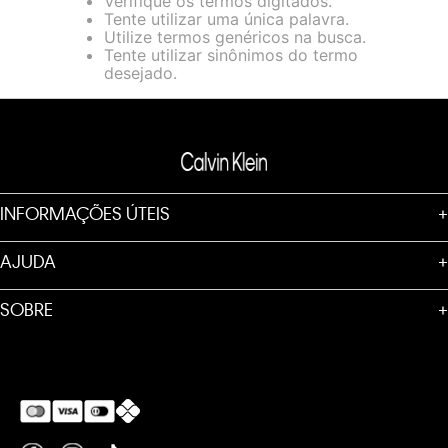
Verifique os termos digitados.
loja virtual. Para maiores informações sobre o nosso aviso de
Tente utilizar uma única palavra.
Cookies acesse o link.
Utilize termos genéricos na busca.
Tente utilizar sinônimos do termo
desejado.
INFORMAÇÕES ÚTEIS
+
AJUDA
+
SOBRE
+