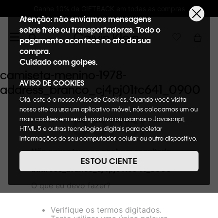
Ganhe 10% de GIFTBACK em todas as compras
Atenção: não enviamos mensagens
sobre frete ou transportadoras. Todo o
pagamento acontece no ato da sua
compra.
Cuidado com golpes.
camiseta-menino-1978-
AVISO DE COOKIES
address_branco_cj4pj01tc641_0900
Olá, este é o nosso Aviso de Cookies. Quando você visita
nosso site ou usa um aplicativo móvel, nós colocamos um ou
OOPS!
mais cookies em seu dispositivo ou usamos o Javascript,
HTML 5 e outras tecnologias digitais para coletar
informações de seu computador, celular ou outro dispositivo.
Esta informação pode conter dados pessoais. Nesta política
Não encontramos nenhum resultado
de cookies, informaremos quais cookies usaremos e quais
para "
camiseta-menino-1978-
ESTOU CIENTE
suas funções. A forma como processamos os dados
address_branco_cj4pj01tc641_0900
"
pessoais que obtemos de seu dispositivo é descrita em
O que eu devo fazer?
nosso Aviso de Privacidade. Quando você visita nosso site,
consideraremos isso como sua solicitação específica para
fornecer a você toda a funcionalidade do site, incluindo,
Verifique os termos digitados.
entre outros, a capacidade de comprar um item em nossa