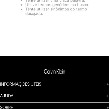
Tente utilizar uma única palavra.
loja virtual. Para maiores informações sobre o nosso aviso de
Utilize termos genéricos na busca.
Cookies acesse o link.
Tente utilizar sinônimos do termo
desejado.
INFORMAÇÕES ÚTEIS
+
AJUDA
+
SOBRE
+